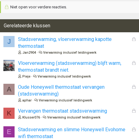
Niet open voor verdere reacties.
Gerelateerde klussen
G
Stadsverwarming, vloerverwarming kapotte
J
e
thermostaat
s
Jan2904
Verwarming inclusief leidingwerk
l
o
G
Vloerverwarming (stadsverwarming) blijft warm,
t
e
thermostaat brandt niet.
e
s
Pieje
Verwarming inclusief leidingwerk
n
l
o
G
Oude Honeywell thermostaat vervangen
A
t
e
(stadsverwarming)
e
s
aphar
Verwarming inclusief leidingwerk
n
l
o
G
Vervangen thermostaat stadsverwarming
K
t
e
Klusser076
Verwarming inclusief leidingwerk
e
s
n
l
G
Stadsverwarming en slimme Honeywell Evohome
E
o
e
wifi thermostaat