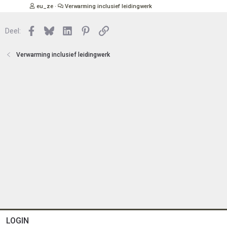
t
s
eu_ze
Verwarming inclusief leidingwerk
e
l
n
o
Facebook
Bluesky
LinkedIn
Pinterest
Link
Deel:
t
e
n
Verwarming inclusief leidingwerk
LOGIN