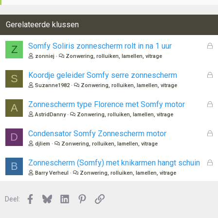
Gerelateerde klussen
G
Somfy Soliris zonnescherm rolt in na 1 uur
Z
e
zonniej
Zonwering, rolluiken, lamellen, vitrage
s
l
G
Koordje geleider Somfy serre zonnescherm
S
o
e
Suzanne1982
Zonwering, rolluiken, lamellen, vitrage
t
s
e
l
G
Zonnescherm type Florence met Somfy motor
A
n
o
e
AstridDanny
Zonwering, rolluiken, lamellen, vitrage
t
s
e
l
G
Condensator Somfy Zonnescherm motor
D
n
o
e
djliem
Zonwering, rolluiken, lamellen, vitrage
t
s
e
l
G
Zonnescherm (Somfy) met knikarmen hangt schuin
B
n
o
e
Barry Verheul
Zonwering, rolluiken, lamellen, vitrage
t
s
e
l
n
Facebook
Bluesky
LinkedIn
Pinterest
Link
o
Deel:
t
e