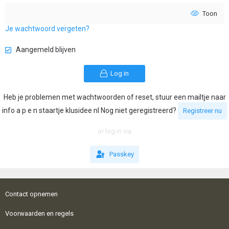
Toon
Je wachtwoord vergeten?
Aangemeld blijven
Log in
Heb je problemen met wachtwoorden of reset, stuur een mailtje naar
info a p e n staartje klusidee nl Nog niet geregistreerd?
Registreer nu
or log in via
Passkey
Contact opnemen
Voorwaarden en regels