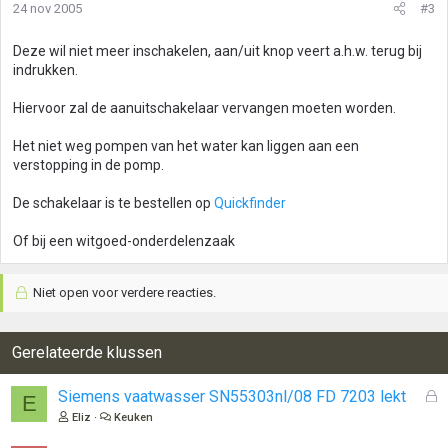
24 nov 2005
#3
Deze wil niet meer inschakelen, aan/uit knop veert a.h.w. terug bij
indrukken.
Hiervoor zal de aanuitschakelaar vervangen moeten worden.
Het niet weg pompen van het water kan liggen aan een
verstopping in de pomp.
De schakelaar is te bestellen op
Quickfinder
Of bij een witgoed-onderdelenzaak
Niet open voor verdere reacties.
Gerelateerde klussen
G
Siemens vaatwasser SN55303nl/08 FD 7203 lekt
E
e
Eliz
Keuken
s