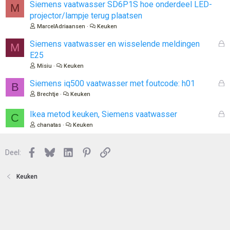
l
Siemens vaatwasser SD6P1S hoe onderdeel LED-
M
o
projector/lampje terug plaatsen
t
MarcelAdriaansen
Keuken
e
n
G
Siemens vaatwasser en wisselende meldingen
M
e
E25
s
Misiu
Keuken
l
o
G
Siemens iq500 vaatwasser met foutcode: h01
B
t
e
Brechtje
Keuken
e
s
n
l
G
Ikea metod keuken, Siemens vaatwasser
C
o
e
chanatas
Keuken
t
s
e
l
n
Facebook
Bluesky
LinkedIn
Pinterest
Link
o
Deel:
t
e
Keuken
n