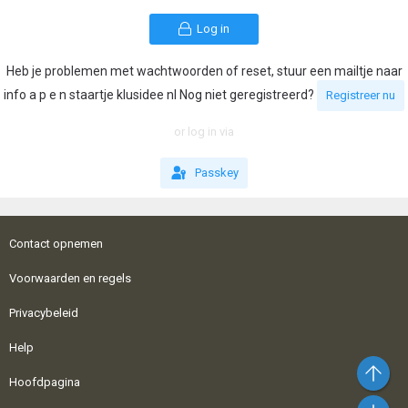
Log in
Heb je problemen met wachtwoorden of reset, stuur een mailtje naar
info a p e n staartje klusidee nl Nog niet geregistreerd?
Registreer nu
or log in via
Passkey
Contact opnemen
Voorwaarden en regels
Privacybeleid
Help
Bo
Hoofdpagina