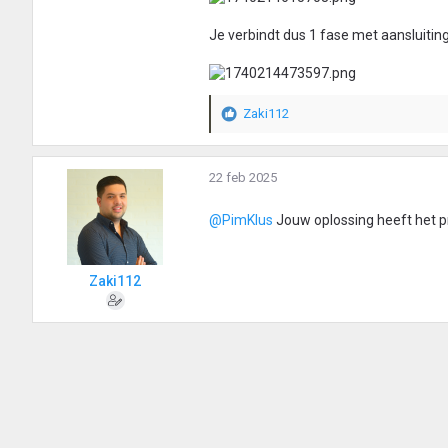
:
Je verbindt dus 1 fase met aansluiting
Zaki112
W
a
a
r
22 feb 2025
d
e
@PimKlus
Jouw oplossing heeft het pr
r
i
n
Zaki112
g
e
n
: