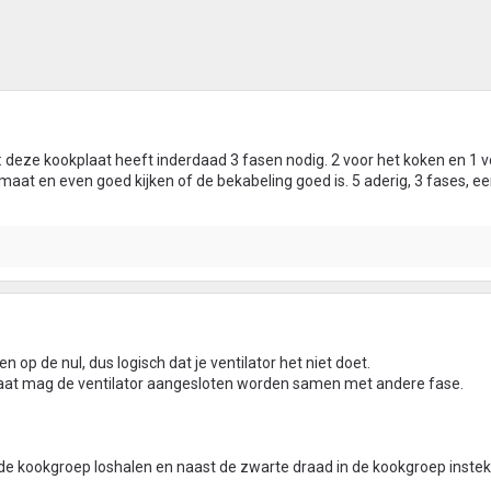
l: deze kookplaat heeft inderdaad 3 fasen nodig. 2 voor het koken en 1 
aat en even goed kijken of de bekabeling goed is. 5 aderig, 3 fases, ee
n op de nul, dus logisch dat je ventilator het niet doet.
laat mag de ventilator aangesloten worden samen met andere fase.
n de kookgroep loshalen en naast de zwarte draad in de kookgroep instek