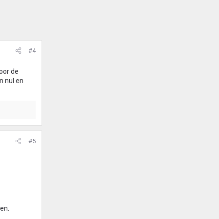
#4
voor de
n nul en
#5
en.