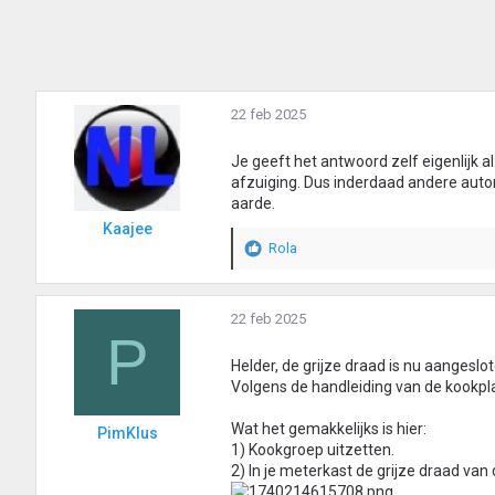
22 feb 2025
Je geeft het antwoord zelf eigenlijk a
afzuiging. Dus inderdaad andere autom
aarde.
Kaajee
Rola
W
a
a
r
22 feb 2025
P
d
e
Helder, de grijze draad is nu aangeslote
r
Volgens de handleiding van de kookp
i
n
Wat het gemakkelijks is hier:
PimKlus
g
1) Kookgroep uitzetten.
e
2) In je meterkast de grijze draad va
n