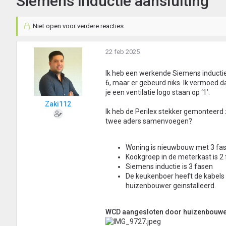
Siemens inductie aansluiting
Niet open voor verdere reacties.
22 feb 2025
Ik heb een werkende Siemens inductie
6, maar er gebeurd niks. Ik vermoed da
je een ventilatie logo staan op ‘1’.
Zaki112
Ik heb de Perilex stekker gemonteerd z
twee aders samenvoegen?
Woning is nieuwbouw met 3 fas
Kookgroep in de meterkast is 2 
Siemens inductie is 3 fasen
De keukenboer heeft de kabels z
huizenbouwer geinstalleerd.
WCD aangesloten door huizenbouw