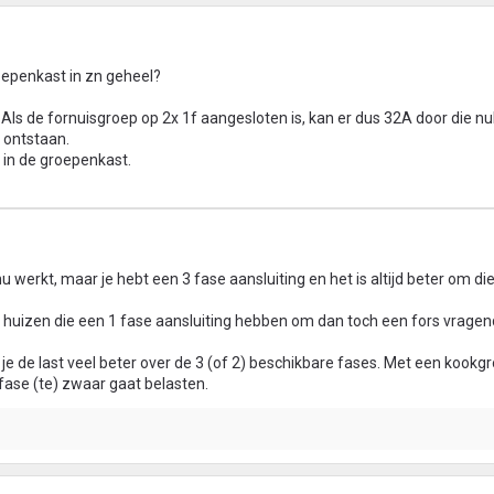
roepenkast in zn geheel?
 Als de fornuisgroep op 2x 1f aangesloten is, kan er dus 32A door die n
 ontstaan.
g in de groepenkast.
t nu werkt, maar je hebt een 3 fase aansluiting en het is altijd beter om die
r huizen die een 1 fase aansluiting hebben om dan toch een fors vrage
je de last veel beter over de 3 (of 2) beschikbare fases. Met een kookg
fase (te) zwaar gaat belasten.