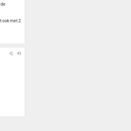
 de
et ook met 2
#3