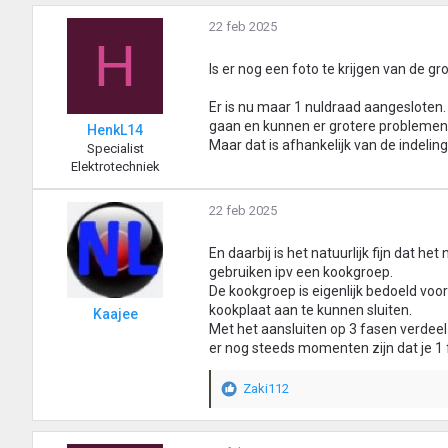
22 feb 2025
H
Is er nog een foto te krijgen van de g
Er is nu maar 1 nuldraad aangesloten.
gaan en kunnen er grotere problemen
HenkL14
Maar dat is afhankelijk van de indelin
Specialist
Elektrotechniek
22 feb 2025
En daarbij is het natuurlijk fijn dat he
gebruiken ipv een kookgroep.
De kookgroep is eigenlijk bedoeld voo
kookplaat aan te kunnen sluiten.
Kaajee
Met het aansluiten op 3 fasen verdeel 
er nog steeds momenten zijn dat je 1 
Zaki112
W
a
a