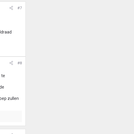
#7
uldraad
#8
 te
nde
roep zullen