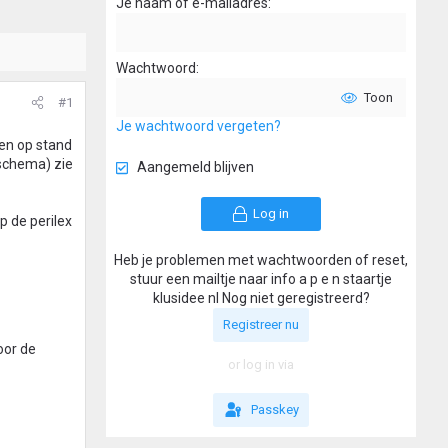
Je naam of e-mailadres
Wachtwoord
Toon
#1
Je wachtwoord vergeten?
ten op stand
(schema) zie
Aangemeld blijven
Log in
p de perilex
Heb je problemen met wachtwoorden of reset,
stuur een mailtje naar info a p e n staartje
klusidee nl Nog niet geregistreerd?
Registreer nu
oor de
or log in via
Passkey