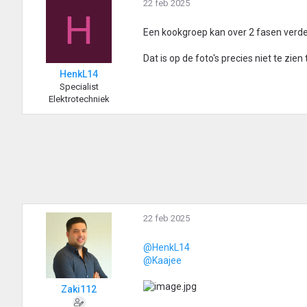
r
22 feb 2025
H
d
e
Een kookgroep kan over 2 fasen verde
r
i
Dat is op de foto's precies niet te zien 
n
HenkL14
g
Specialist
e
Elektrotechniek
n
:
22 feb 2025
@HenkL14
@Kaajee
Zaki112