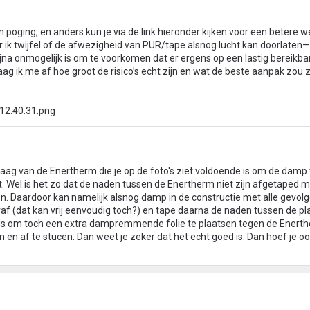
n poging, en anders kun je via de link hieronder kijken voor een betere 
ar ik twijfel of de afwezigheid van PUR/tape alsnog lucht kan doorlaten—
ijna onmogelijk is om te voorkomen dat er ergens op een lastig bereikba
aag ik me af hoe groot de risico’s echt zijn en wat de beste aanpak zou zij
m laag van de Enertherm die je op de foto's ziet voldoende is om de da
kt. Wel is het zo dat de naden tussen de Enertherm niet zijn afgetaped 
. Daardoor kan namelijk alsnog damp in de constructie met alle gevol
eraf (dat kan vrij eenvoudig toch?) en tape daarna de naden tussen de p
 is om toch een extra dampremmende folie te plaatsen tegen de Enerth
en af te stucen. Dan weet je zeker dat het echt goed is. Dan hoef je oo