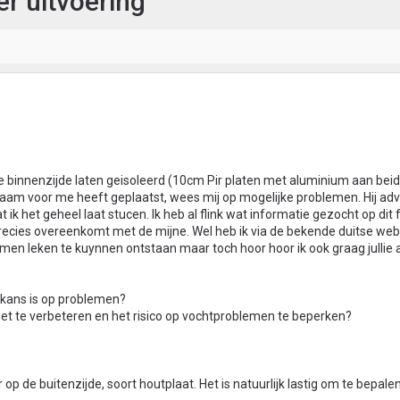
er uitvoering
e binnenzijde laten geisoleerd (10cm Pir platen met aluminium aan beide
aam voor me heeft geplaatst, wees mij op mogelijke problemen. Hij ad
 ik het geheel laat stucen. Ik heb al flink wat informatie gezocht op dit
precies overeenkomt met de mijne. Wel heb ik via de bekende duitse web
en leken te kuynnen ontstaan maar toch hoor hoor ik ook graag jullie 
 kans is op problemen?
t te verbeteren en het risico op vochtproblemen te beperken?
op de buitenzijde, soort houtplaat. Het is natuurlijk lastig om te bepale