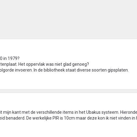
00 in 1979?
enplaat. Het oppervlak was niet glad genoeg?
olgorde invoeren. In de bibliotheek staat diverse soorten gipsplaten.
t mijn kant met de verschillende items in het Ubakus systeem. Hierond
id benaderd. De werkelijke PIR is 10cm maar deze kon ik niet vinden in 