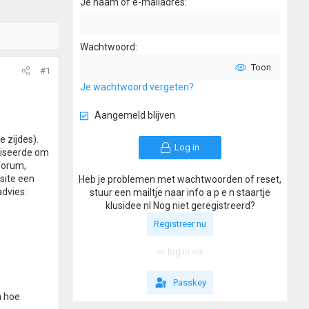
Je naam of e-mailadres
Wachtwoord
Toon
#1
Je wachtwoord vergeten?
Aangemeld blijven
 zijdes).
Log in
viseerde om
 forum,
site een
Heb je problemen met wachtwoorden of reset,
advies:
stuur een mailtje naar info a p e n staartje
klusidee nl Nog niet geregistreerd?
Registreer nu
or log in via
Passkey
n hoe