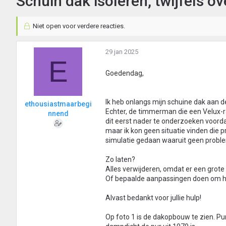
Schuin dak isoleren, twijfels ov
Niet open voor verdere reacties.
29 jan 2025
E
Goedendag,
Ik heb onlangs mijn schuine dak aan d
ethousiastmaarbegi
Echter, de timmerman die een Velux-r
nnend
dit eerst nader te onderzoeken voordat
maar ik kon geen situatie vinden die 
simulatie gedaan waaruit geen problem
Zo laten?
Alles verwijderen, omdat er een grote
Of bepaalde aanpassingen doen om he
Alvast bedankt voor jullie hulp!
Op foto 1 is de dakopbouw te zien. Pur 