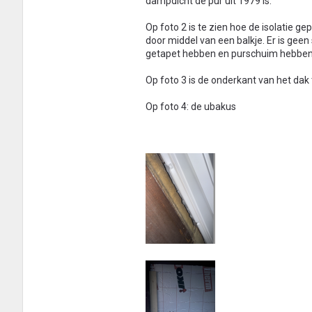
dampdicht de pur uit 1979 is.
Op foto 2 is te zien hoe de isolatie g
door middel van een balkje. Er is geen 
getapet hebben en purschuim hebben 
Op foto 3 is de onderkant van het dak 
Op foto 4: de ubakus