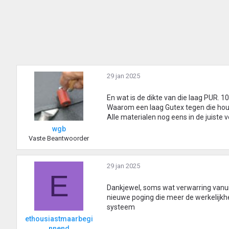
29 jan 2025
En wat is de dikte van die laag PUR. 1
Waarom een laag Gutex tegen die hout
Alle materialen nog eens in de juiste v
wgb
Vaste Beantwoorder
29 jan 2025
E
Dankjewel, soms wat verwarring vanui
nieuwe poging die meer de werkelijkhe
systeem
ethousiastmaarbegi
nnend