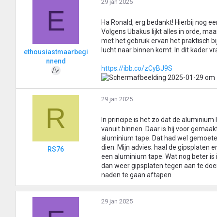
29 jan 2025
E
Ha Ronald, erg bedankt! Hierbij nog ee
Volgens Ubakus lijkt alles in orde, ma
met het gebruik ervan het praktisch b
lucht naar binnen komt. In dit kader vr
ethousiastmaarbegi
nnend
https://ibb.co/zCyBJ9S
29 jan 2025
R
In principe is het zo dat de aluminiu
vanuit binnen. Daar is hij voor gemaa
aluminium tape. Dat had wel gemoeten
dien. Mijn advies: haal de gipsplaten 
RS76
een aluminium tape. Wat nog beter is
dan weer gipsplaten tegen aan te doen 
naden te gaan aftapen.
29 jan 2025