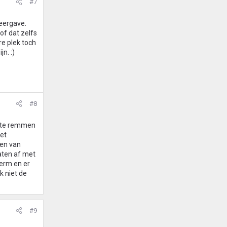
#7
weergave.
of dat zelfs
re plek toch
n. :)
#8
mp te remmen
met
gen van
laten af met
erm en er
k niet de
#9