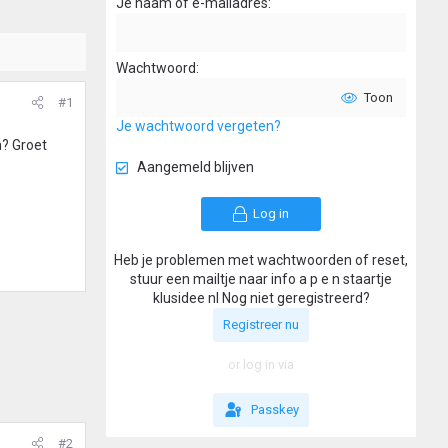
Je naam of e-mailadres
Wachtwoord
Toon
#1
Je wachtwoord vergeten?
n? Groet
Aangemeld blijven
Log in
Heb je problemen met wachtwoorden of reset,
stuur een mailtje naar info a p e n staartje
klusidee nl Nog niet geregistreerd?
Registreer nu
or log in via
Passkey
#2