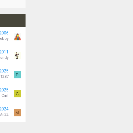
 2006
ieboy
 2011
Bundy
 2025
P
11287
 2025
C
Cmf
 2024
M
Mn22