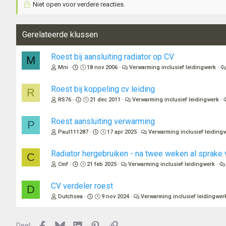
Niet open voor verdere reacties.
Gerelateerde klussen
Roest bij aansluiting radiator op CV
M
Mni
18 nov 2006
Verwarming inclusief leidingwerk
Roest bij koppeling cv leiding
R
RS76
21 dec 2011
Verwarming inclusief leidingwerk
Roest aansluiting verwarming
P
Paul111287
17 apr 2025
Verwarming inclusief leiding
Radiator hergebruiken - na twee weken al sprake 
C
Cmf
21 feb 2025
Verwarming inclusief leidingwerk
CV verdeler roest
D
Dutchsea
9 nov 2024
Verwarming inclusief leidingwer
Facebook
Bluesky
LinkedIn
Pinterest
Link
Deel: