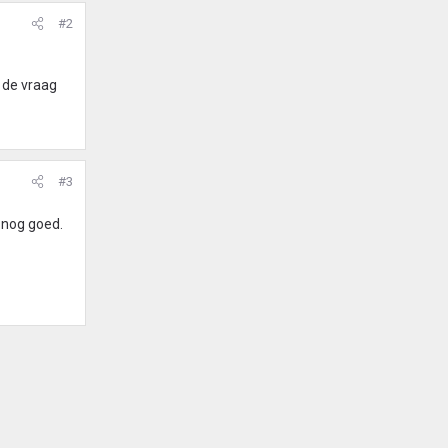
#2
 de vraag
#3
 nog goed.