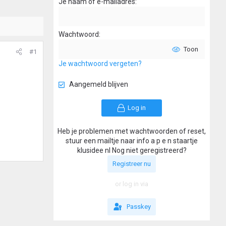
Je naam of e-mailadres
Wachtwoord
Toon
#1
Je wachtwoord vergeten?
Aangemeld blijven
Log in
Heb je problemen met wachtwoorden of reset,
stuur een mailtje naar info a p e n staartje
klusidee nl Nog niet geregistreerd?
Registreer nu
or log in via
Passkey