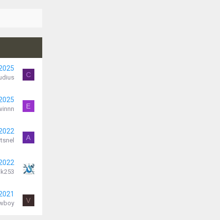
 2025
C
udius
 2025
E
winnn
 2022
A
tsnel
 2022
k253
 2021
V
wboy