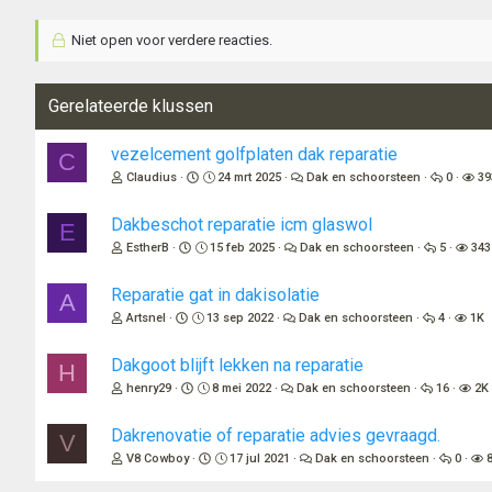
Niet open voor verdere reacties.
Gerelateerde klussen
vezelcement golfplaten dak reparatie
C
Claudius
24 mrt 2025
Dak en schoorsteen
0
39
Dakbeschot reparatie icm glaswol
E
EstherB
15 feb 2025
Dak en schoorsteen
5
343
Reparatie gat in dakisolatie
A
Artsnel
13 sep 2022
Dak en schoorsteen
4
1K
Dakgoot blijft lekken na reparatie
H
henry29
8 mei 2022
Dak en schoorsteen
16
2K
Dakrenovatie of reparatie advies gevraagd.
V
V8 Cowboy
17 jul 2021
Dak en schoorsteen
0