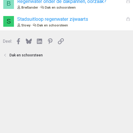
G
Regenwater onder de dakpannen, oorzaak?
B
n
o
e
BrwSander
Dak en schoorsteen
t
s
e
l
G
Stadsuitloop regenwater zijwaarts
S
n
o
e
Slowy
Dak en schoorsteen
t
s
e
l
n
Facebook
Bluesky
LinkedIn
Pinterest
Link
o
Deel:
t
e
Dak en schoorsteen
n