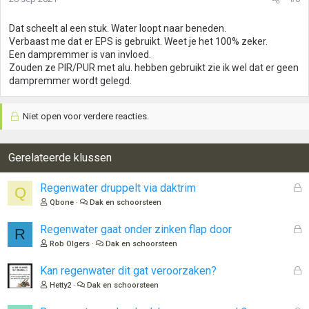
Dat scheelt al een stuk. Water loopt naar beneden.
Verbaast me dat er EPS is gebruikt. Weet je het 100% zeker.
Een dampremmer is van invloed.
Zouden ze PIR/PUR met alu. hebben gebruikt zie ik wel dat er geen
dampremmer wordt gelegd.
Niet open voor verdere reacties.
Gerelateerde klussen
G
Regenwater druppelt via daktrim
Q
e
Qbone
Dak en schoorsteen
s
l
G
Regenwater gaat onder zinken flap door
R
o
e
Rob Olgers
Dak en schoorsteen
t
s
e
l
G
Kan regenwater dit gat veroorzaken?
n
o
e
Hetty2
Dak en schoorsteen
t
s
e
l