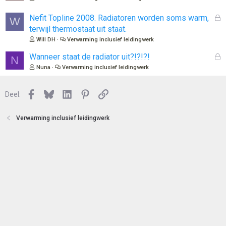
e
s
n
l
G
Nefit Topline 2008. Radiatoren worden soms warm,
W
o
e
terwijl thermostaat uit staat.
t
s
Will DH
Verwarming inclusief leidingwerk
e
l
n
o
G
Wanneer staat de radiator uit?!?!?!
N
t
e
Nuna
Verwarming inclusief leidingwerk
e
s
n
l
Facebook
Bluesky
LinkedIn
Pinterest
Link
o
Deel:
t
e
Verwarming inclusief leidingwerk
n