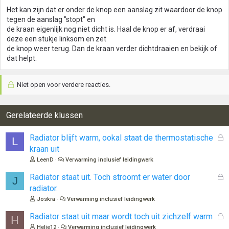
Het kan zijn dat er onder de knop een aanslag zit waardoor de knop
tegen de aanslag "stopt" en
de kraan eigenlijk nog niet dicht is. Haal de knop er af, verdraai
deze een stukje linksom en zet
de knop weer terug. Dan de kraan verder dichtdraaien en bekijk of
dat helpt.
Niet open voor verdere reacties.
Gerelateerde klussen
G
Radiator blijft warm, ookal staat de thermostatische
L
e
kraan uit
s
LeenD
Verwarming inclusief leidingwerk
l
o
G
Radiator staat uit. Toch stroomt er water door
J
t
e
radiator.
e
s
Joskra
Verwarming inclusief leidingwerk
n
l
o
G
Radiator staat uit maar wordt toch uit zichzelf warm
H
t
e
Helie12
Verwarming inclusief leidingwerk