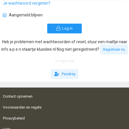
Je wachtwoord vergeten?
Aangemeld blijven
Log in
Heb je problemen met wachtwoorden of reset, stuur een mailtje naar
info a p e n staartje klusidee nl Nog niet geregistreerd?
Registreer nu
or log in via
Passkey
Contact opnemen
Voorwaarden en regels
Privacybeleid