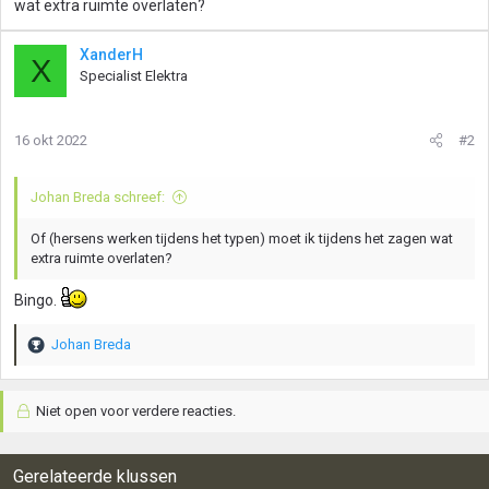
wat extra ruimte overlaten?
XanderH
X
Specialist Elektra
16 okt 2022
#2
Johan Breda schreef:
Of (hersens werken tijdens het typen) moet ik tijdens het zagen wat
extra ruimte overlaten?
Bingo.
Johan Breda
W
a
a
Niet open voor verdere reacties.
r
d
e
r
Gerelateerde klussen