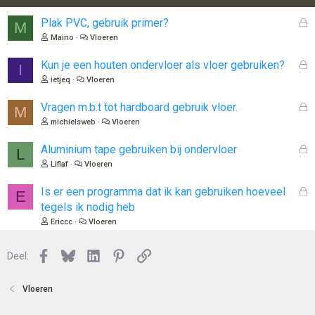
i
n
G
Plak PVC, gebruik primer?
M
g
e
Maino
Vloeren
e
s
n
l
G
Kun je een houten ondervloer als vloer gebruiken?
:
I
o
e
ietjeq
Vloeren
t
s
e
l
G
Vragen m.b.t tot hardboard gebruik vloer.
M
n
o
e
michielsweb
Vloeren
t
s
e
l
G
Aluminium tape gebruiken bij ondervloer
L
n
o
e
Liflaf
Vloeren
t
s
e
l
G
Is er een programma dat ik kan gebruiken hoeveel
E
n
o
e
tegels ik nodig heb
t
s
Ericcc
Vloeren
e
l
n
o
Facebook
Bluesky
LinkedIn
Pinterest
Link
Deel:
t
e
n
Vloeren