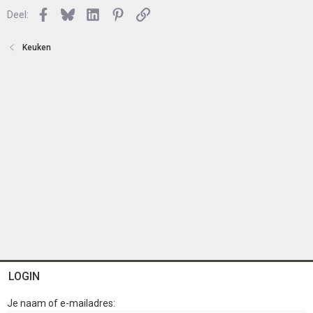
n
l
Facebook
Bluesky
LinkedIn
Pinterest
Link
o
Deel:
t
e
Keuken
n
LOGIN
Je naam of e-mailadres