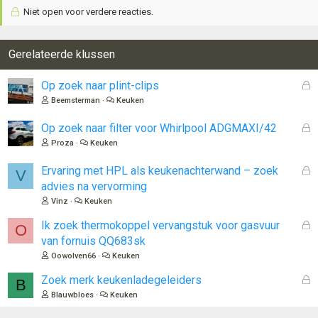
Niet open voor verdere reacties.
Gerelateerde klussen
G
Op zoek naar plint-clips
e
Beemsterman
Keuken
s
l
G
Op zoek naar filter voor Whirlpool ADGMAXI/42
o
e
Proza
Keuken
t
s
e
l
G
Ervaring met HPL als keukenachterwand – zoek
V
n
o
e
advies na vervorming
t
s
Vinz
Keuken
e
l
n
o
G
Ik zoek thermokoppel vervangstuk voor gasvuur
O
t
e
van fornuis QQ683sk
e
s
Oowolven66
Keuken
n
l
o
G
Zoek merk keukenladegeleiders
B
t
e
Blauwbloes
Keuken
e
s