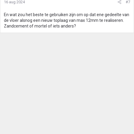
16 aug 2024
#7
i
n
g
En wat zou het beste te gebruiken zijn om op dat ene gedeelte van
e
de vloer alsnog een nieuw toplaag van max 12mm te realiseren.
n
Zandcement of mortel of iets anders?
: