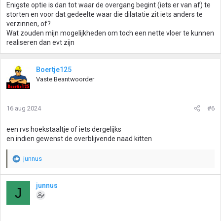
Enigste optie is dan tot waar de overgang begint (iets er van af) te
storten en voor dat gedeelte waar die dilatatie zit iets anders te
verzinnen, of?
Wat zouden mijn mogelijkheden om toch een nette vloer te kunnen
realiseren dan evt zijn
Boertje125
Vaste Beantwoorder
16 aug 2024
#6
een rvs hoekstaaltje of iets dergelijks
en indien gewenst de overblijvende naad kitten
junnus
W
a
a
junnus
J
r
d
e
r