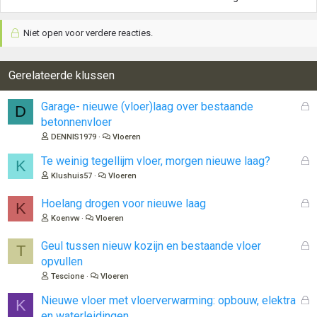
Niet open voor verdere reacties.
Gerelateerde klussen
G
Garage- nieuwe (vloer)laag over bestaande
D
e
betonnenvloer
s
DENNIS1979
Vloeren
l
o
G
Te weinig tegellijm vloer, morgen nieuwe laag?
K
t
e
Klushuis57
Vloeren
e
s
n
l
G
Hoelang drogen voor nieuwe laag
K
o
e
Koenvw
Vloeren
t
s
e
l
G
Geul tussen nieuw kozijn en bestaande vloer
T
n
o
e
opvullen
t
s
Tescione
Vloeren
e
l
n
o
G
Nieuwe vloer met vloerverwarming: opbouw, elektra
K
t
e
en waterleidingen