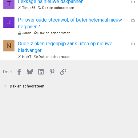
o
G
Lekkage na nieuwe dakpannen
T
t
e
Tinus86
Dak en schoorsteen
e
s
n
l
G
Pir over oude steenwol, of beter helemaal nieuw
J
o
e
beginnen?
t
s
Jaran
Dak en schoorsteen
e
l
n
o
G
Oude zinken regenpijp aansluiten op nieuwe
N
t
e
bladvanger
e
s
NiekT
Dak en schoorsteen
n
l
o
Facebook
Bluesky
LinkedIn
Pinterest
Link
Deel:
t
e
n
Dak en schoorsteen