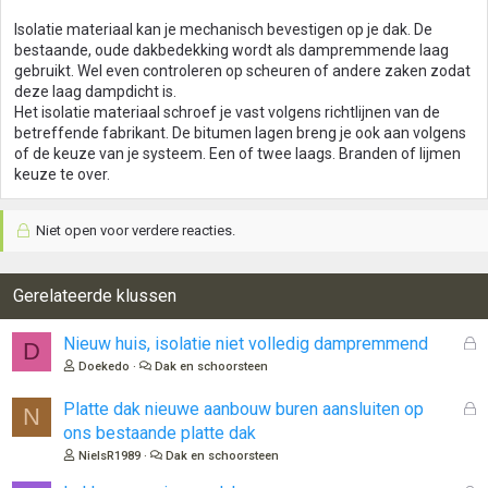
Isolatie materiaal kan je mechanisch bevestigen op je dak. De
bestaande, oude dakbedekking wordt als dampremmende laag
gebruikt. Wel even controleren op scheuren of andere zaken zodat
deze laag dampdicht is.
Het isolatie materiaal schroef je vast volgens richtlijnen van de
betreffende fabrikant. De bitumen lagen breng je ook aan volgens
of de keuze van je systeem. Een of twee laags. Branden of lijmen
keuze te over.
Niet open voor verdere reacties.
Gerelateerde klussen
G
Nieuw huis, isolatie niet volledig dampremmend
D
e
Doekedo
Dak en schoorsteen
s
l
G
Platte dak nieuwe aanbouw buren aansluiten op
N
o
e
ons bestaande platte dak
t
s
NielsR1989
Dak en schoorsteen
e
l
n