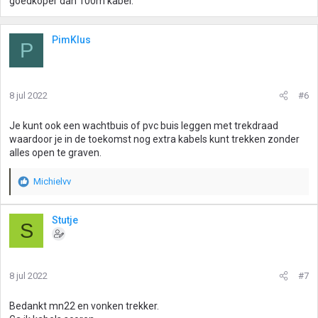
goedkoper dan 100m kabel.
PimKlus
P
8 jul 2022
#6
Je kunt ook een wachtbuis of pvc buis leggen met trekdraad
waardoor je in de toekomst nog extra kabels kunt trekken zonder
alles open te graven.
Michielvv
W
a
a
Stutje
S
r
d
e
r
8 jul 2022
#7
i
n
g
Bedankt mn22 en vonken trekker.
e