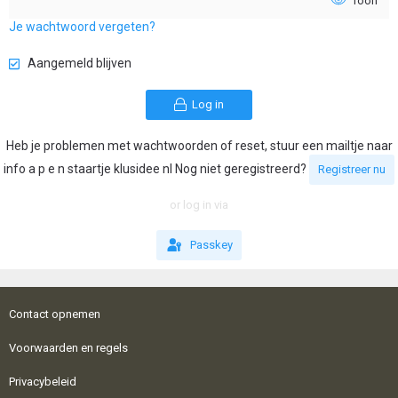
Toon
Je wachtwoord vergeten?
Aangemeld blijven
Log in
Heb je problemen met wachtwoorden of reset, stuur een mailtje naar
info a p e n staartje klusidee nl Nog niet geregistreerd?
Registreer nu
or log in via
Passkey
Contact opnemen
Voorwaarden en regels
Privacybeleid