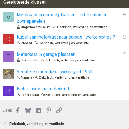
Gerelateerde klussen
G
Meterkast in garage plaatsen - lichtpunten en
V
e
zonnepanelen
s
vingerhoedmuseum
Elektrisch, verlichting en ventilatie
l
o
G
Kabel van meterkast naar garage , welke opties ?
D
t
e
Divided
Elektrisch, verlichting en ventilatie
e
s
n
l
G
Meterkast in garage plaatsen
E
o
e
Electraglide
Elektrisch, verlichting en ventilatie
t
s
e
l
Ventileren meterkast, woning uit 1964
n
o
Fmrama
Elektrisch, verlichting en ventilatie
t
e
Elektra indeling meterkast
R
n
Ronnie Klus
Elektrisch, verlichting en ventilatie
Facebook
Bluesky
LinkedIn
Pinterest
Link
Deel:
Elektrisch, verlichting en ventilatie