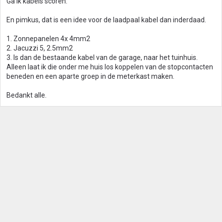
Ga ik kabels scoren.
n
:
En pimkus, dat is een idee voor de laadpaal kabel dan inderdaad.
1. Zonnepanelen 4x 4mm2
2. Jacuzzi 5, 2.5mm2
3. Is dan de bestaande kabel van de garage, naar het tuinhuis.
Alleen laat ik die onder me huis los koppelen van de stopcontacten
beneden en een aparte groep in de meterkast maken.
Bedankt alle.