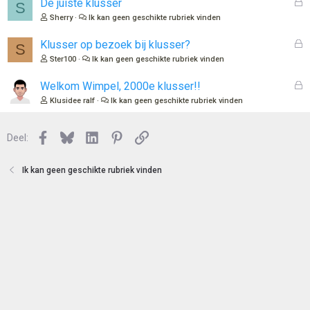
G
De juiste klusser
S
n
o
e
Sherry
Ik kan geen geschikte rubriek vinden
t
s
e
l
G
Klusser op bezoek bij klusser?
S
n
o
e
Ster100
Ik kan geen geschikte rubriek vinden
t
s
e
l
G
Welkom Wimpel, 2000e klusser!!
n
o
e
Klusidee ralf
Ik kan geen geschikte rubriek vinden
t
s
e
l
n
Facebook
Bluesky
LinkedIn
Pinterest
Link
o
Deel:
t
e
Ik kan geen geschikte rubriek vinden
n