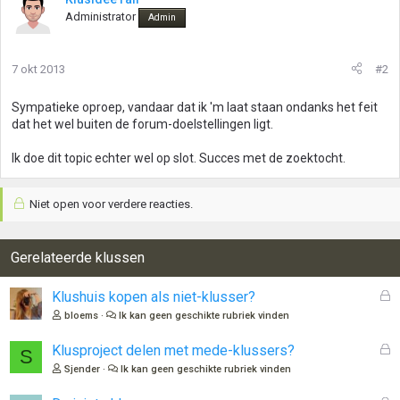
Administrator
Admin
7 okt 2013
#2
Sympatieke oproep, vandaar dat ik 'm laat staan ondanks het feit
dat het wel buiten de forum-doelstellingen ligt.
Ik doe dit topic echter wel op slot. Succes met de zoektocht.
Niet open voor verdere reacties.
Gerelateerde klussen
G
Klushuis kopen als niet-klusser?
e
bloems
Ik kan geen geschikte rubriek vinden
s
l
G
Klusproject delen met mede-klussers?
S
o
e
Sjender
Ik kan geen geschikte rubriek vinden
t
s
e
l