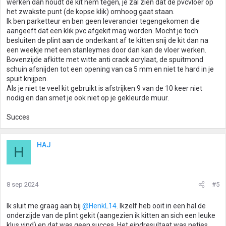
werken dan houdt de kit hem tegen, je zal zien dat de pvcvloer op
het zwakste punt (de kopse klik) omhoog gaat staan.
Ik ben parketteur en ben geen leverancier tegengekomen die
aangeeft dat een klik pvc afgekit mag worden. Mocht je toch
besluiten de plint aan de onderkant af te kitten snij de kit dan na
een weekje met een stanleymes door dan kan de vloer werken.
Bovenzijde afkitte met witte anti crack acrylaat, de spuitmond
schuin afsnijden tot een opening van ca 5 mm en niet te hard in je
spuit knijpen.
Als je niet te veel kit gebruikt is afstrijken 9 van de 10 keer niet
nodig en dan smet je ook niet op je gekleurde muur.
Succes
HAJ
H
8 sep 2024
#5
Ik sluit me graag aan bij
@HenkL14
. Ikzelf heb ooit in een hal de
onderzijde van de plint gekit (aangezien ik kitten an sich een leuke
klus vind) en dat was geen succes. Het eindresultaat was netjes,