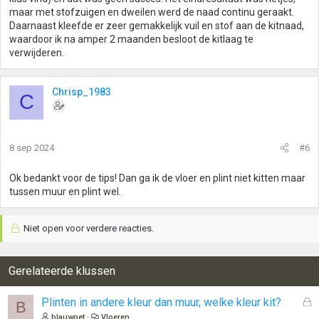
maar met stofzuigen en dweilen werd de naad continu geraakt.
Daarnaast kleefde er zeer gemakkelijk vuil en stof aan de kitnaad,
waardoor ik na amper 2 maanden besloot de kitlaag te
verwijderen.
Chrisp_1983
C
8 sep 2024
#6
Ok bedankt voor de tips! Dan ga ik de vloer en plint niet kitten maar
tussen muur en plint wel.
Niet open voor verdere reacties.
Gerelateerde klussen
G
Plinten in andere kleur dan muur, welke kleur kit?
B
e
blauwpet
Vloeren