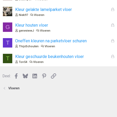
s
l
G
Kleur gelakte lamelparket vloer
o
e
Niek97
Vloeren
t
s
e
l
G
Kleur houten vloer
G
n
o
e
genevieveJ
Vloeren
t
s
e
l
G
Oneffen kleuren na parketvloer schuren
T
n
o
e
ThijsSchouten
Vloeren
t
s
e
l
G
Kleur geschuurde beukenhouten vloer
T
n
o
e
Ton54
Vloeren
t
s
e
l
n
Facebook
Bluesky
LinkedIn
Pinterest
Link
o
Deel:
t
e
Vloeren
n