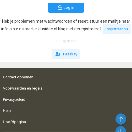
Log in
Heb je problemen met wachtwoorden of reset, stuur een mailtje naar
info a p e n staartje klusidee nl Nog niet geregistreerd?
Registreer nu
or log in via
Passkey
Contact opnemen
Voorwaarden en regels
Privacybeleid
Help
Bo
Hoofdpagina
On