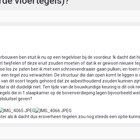
rde vloertegels)?
erbouwen ben stuit ik nu op een tegelvloer bij de voordeur. Ik dacht dat h
het twijfelen of deze eruit zouden moeten of dat ik er gewoon nieuwe te
oe los ze zaten ben ik met een schroevendraaier gaan pulken, en toen 
n een tegel zou verwachten. De structuur die dan open komt te liggen is
er van dit soort tegels gehoord dat ze asbesthoudend zouden kunnen zij
t is dit duidelijk niet. Ten tijde van de bouwkundige keuring is dit ook ni
gels die in 1 slaapkamer op de bovenverdieping lagen bijvoorbeeld wel.
itsluitsel geven?
ter als ik dacht dus eroverheen tegelen zou nog steeds een optie kunnen