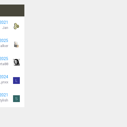
 2021
Jan
 2025
alker
 2025
rta88
 2024
L
Lynxx
 2021
S
tylish