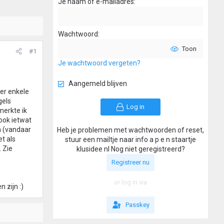
Je naam of e-mailadres
Wachtwoord
Toon
#1
Je wachtwoord vergeten?
Aangemeld blijven
ier enkele
gels
Log in
merkte ik
 ook ietwat
n (vandaar
Heb je problemen met wachtwoorden of reset,
et als
stuur een mailtje naar info a p e n staartje
 Zie
klusidee nl Nog niet geregistreerd?
Registreer nu
or log in via
 zijn :)
Passkey