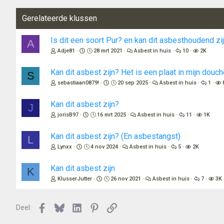
Gerelateerde klussen
Is dit een soort Pur? en kan dit asbesthoudend zi
A
Adje81
28 mrt 2021
Asbest in huis
10
2K
Kan dit asbest zijn? Het is een plaat in mijn douc
S
sebastiaan0879!
20 sep 2025
Asbest in huis
1
Kan dit asbest zijn?
J
jorisB97
16 mrt 2025
Asbest in huis
11
1K
Kan dit asbest zijn? (En asbestangst)
L
Lynxx
4 nov 2024
Asbest in huis
5
2K
Kan dit asbest zijn
K
KlusserJutter
26 nov 2021
Asbest in huis
7
3K
Facebook
Bluesky
LinkedIn
Pinterest
Link
Deel: