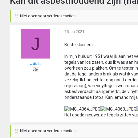
Kan dit asbesthoudend zijn (ha
Niet open voor verdere reacties.
15 jun 2021
J
Beste klussers,
In mijn huis uit 1951 waar ik aan het v
tegels van los zaten, dus ik was aan 
Juul..
overheen zou plakken. Om te testen h
dat de tegel anders brak als wat ik va
vezelig. Ik had echter nog nooit eerd
mijn vraag), van vinyltegels wel maar da
asbestverdacht aangemerkt, de vinylte
onderstaande foto's. Kan iemand mij u
Het goede nieuws: de tegels zitten vas
Niet open voor verdere reacties.