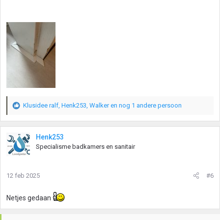
Klusidee ralf
,
Henk253
,
Walker
en nog 1 andere persoon
W
a
a
r
Henk253
d
Specialisme badkamers en sanitair
e
r
i
12 feb 2025
#6
n
g
e
Netjes gedaan
n
: