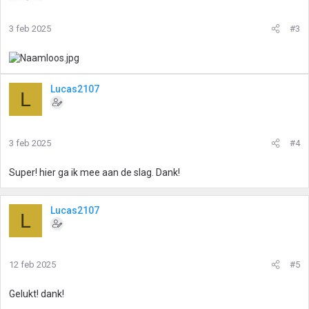
r
i
3 feb 2025
#3
n
g
e
n
:
Lucas2107
L
3 feb 2025
#4
Super! hier ga ik mee aan de slag. Dank!
Lucas2107
L
12 feb 2025
#5
Gelukt! dank!