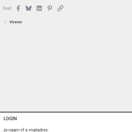
o
Facebook
Bluesky
LinkedIn
Pinterest
Link
Deel:
t
e
n
Vloeren
LOGIN
Je naam of e-mailadres