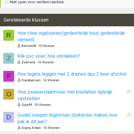
Niet open voor verdere reacties.
Gerelateerde klussen
Hoe vloer egaliseren (gedeeltelijk hout, gedeeltelijk
R
cement)
Reinier68
Vloeren
Klik pvc vloer; hoe uitvlakken?
Z
Zeehenk
Vloeren
Hoe tegels leggen met 2 draines dus 2 keer afschot
F
Frankjansen
Vloeren
G
Hoe zwaluwstaartvloer met knellatten tijdelijk
O
e
vastzetten
s
Ojee99
Vloeren
l
o
G
(oude) voegen tegelvloer donkerder maken, hoe
D
t
e
pak ik dit aan?
e
s
Digna A'dam
Vloeren
n
l