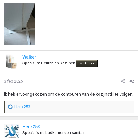
Walker
Specialist Deuren en Kozijnen
Moderator
3 feb 2025
#2
Ik heb ervoor gekozen om de contouren van de kozijnstijl te volgen.
Henk253
W
a
a
r
Henk253
d
Specialisme badkamers en sanitair
e