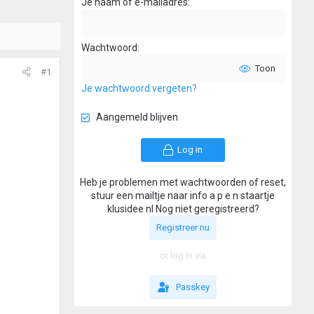
Je naam of e-mailadres
Wachtwoord
Toon
#1
Je wachtwoord vergeten?
Aangemeld blijven
Log in
Heb je problemen met wachtwoorden of reset,
stuur een mailtje naar info a p e n staartje
klusidee nl Nog niet geregistreerd?
Registreer nu
or log in via
Passkey