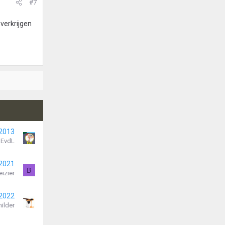
#7
verkrijgen
 2013
EvdL
 2021
B
eizier
 2022
ilder