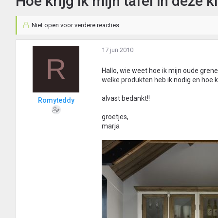
Hoe krijg ik mijn tafel in deze k
Niet open voor verdere reacties.
17 jun 2010
R
Hallo, wie weet hoe ik mijn oude grene
welke produkten heb ik nodig en hoe k
alvast bedankt!!
Romyteddy
groetjes,
marja