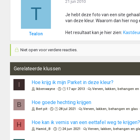
21 jun 2010
T
Je hebt deze foto van een site gehaa
van deze kleur. Waarom dan hier nog e
Het resultaat kan je hier zien:
Kastdeu
Tealon
Niet open voor verdere reacties.
Gerelateerde klussen
Hoe krijg ik mijn Parket in deze kleur?
I
Ikbenwayne
17 apr 2013
Verven, lakken, behangen en
Hoe goede hechting krijgen
B
Bert pit
28 jul 2021
Verven, lakken, behangen en glas
Hoe kan ik vernis van een eettafel weg te krijgen?
H
Hamid_B
24 jun 2021
Verven, lakken, behangen en gl