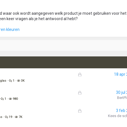
ld waar ook wordt aangegeven welk product je moet gebruiken voor het 
en keer vragen als je het antwoord al hebt?
ren kleuren
G
18 apr
e
 glas
1
3K
s
l
G
30 jul
o
e
BertPl
1
980
t
s
e
l
G
3 feb
n
o
e
Kees de sch
as
19
7K
t
s
e
l