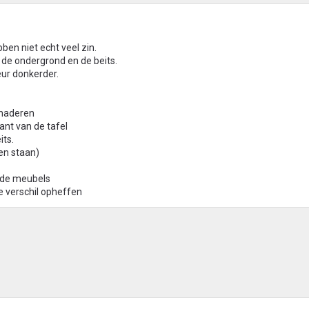
ben niet echt veel zin.
de ondergrond en de beits.
eur donkerder.
enaderen
ant van de tafel
its.
ben staan)
eide meubels
e verschil opheffen