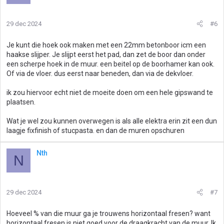
29 dec 2024
#6
Je kunt die hoek ook maken met een 22mm betonboor icm een
haakse slijper. Je slijpt eerst het pad, dan zet de boor dan onder
een scherpe hoek in de muur. een beitel op de boorhamer kan ook.
Of via de vloer. dus eerst naar beneden, dan via de dekvloer.
ik zou hiervoor echt niet de moeite doen om een hele gipswand te
plaatsen.
Wat je wel zou kunnen overwegen is als alle elektra erin zit een dun
laagje fixfinish of stucpasta. en dan de muren opschuren
Nth
N
29 dec 2024
#7
Hoeveel % van die muur ga je trouwens horizontaal fresen? want
horizontaal fresen is niet goed voor de draagkracht van de muur. Ik