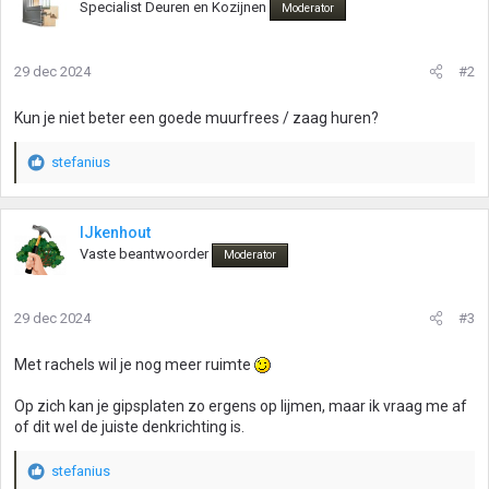
Specialist Deuren en Kozijnen
Moderator
29 dec 2024
#2
Kun je niet beter een goede muurfrees / zaag huren?
stefanius
W
a
a
r
IJkenhout
d
Vaste beantwoorder
Moderator
e
r
i
29 dec 2024
#3
n
g
Met rachels wil je nog meer ruimte
e
n
Op zich kan je gipsplaten zo ergens op lijmen, maar ik vraag me af
:
of dit wel de juiste denkrichting is.
stefanius
W