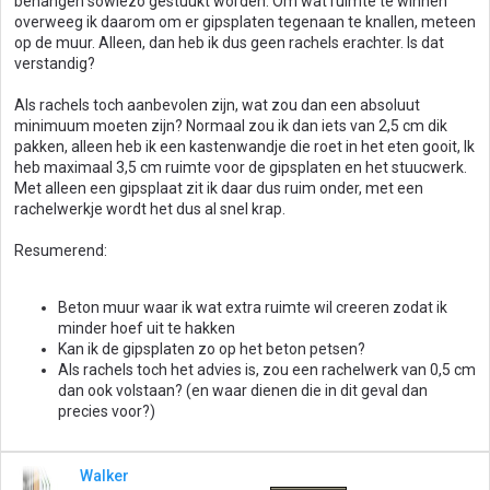
behangen sowiezo gestuukt worden. Om wat ruimte te winnen
overweeg ik daarom om er gipsplaten tegenaan te knallen, meteen
op de muur. Alleen, dan heb ik dus geen rachels erachter. Is dat
verstandig?
Als rachels toch aanbevolen zijn, wat zou dan een absoluut
minimuum moeten zijn? Normaal zou ik dan iets van 2,5 cm dik
pakken, alleen heb ik een kastenwandje die roet in het eten gooit, Ik
heb maximaal 3,5 cm ruimte voor de gipsplaten en het stuucwerk.
Met alleen een gipsplaat zit ik daar dus ruim onder, met een
rachelwerkje wordt het dus al snel krap.
Resumerend:
Beton muur waar ik wat extra ruimte wil creeren zodat ik
minder hoef uit te hakken
Kan ik de gipsplaten zo op het beton petsen?
Als rachels toch het advies is, zou een rachelwerk van 0,5 cm
dan ook volstaan? (en waar dienen die in dit geval dan
precies voor?)
Walker