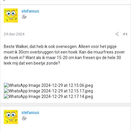
a
a
stefanius
r
d
e
r
29 dec 2024
#4
i
n
g
Beste Walker, dat heb ik ook overwogen. Alleen voor het pijpje
e
moet ik 30cm overbruggen tot een hoek. Kan die muurfrees zover
n
de hoek in? Want als ik maar 15-20 cm kan fresen ipv de hele 30
:
leek mij dat een beetje zonde?
stefanius