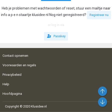
Heb je problemen met wachtwoorden of reset, stuur een mailtje naar
info a p e n staartje klusidee nl Nog niet geregistreerd?
Registreer nu
or log in via
Passkey
Contact opnemen
Voorwaarden en regels
Privacybeleid
Help
Bo
Hoofdpagina
On
Copyright © 2020 Klusidee.nl