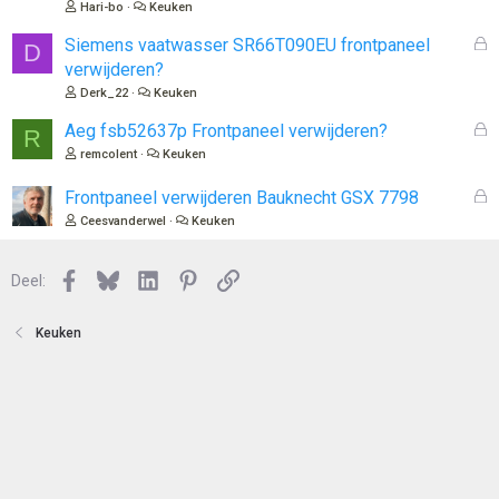
Hari-bo
Keuken
n
l
o
G
Siemens vaatwasser SR66T090EU frontpaneel
D
t
e
verwijderen?
e
s
Derk_22
Keuken
n
l
o
G
Aeg fsb52637p Frontpaneel verwijderen?
R
t
e
remcolent
Keuken
e
s
n
l
G
Frontpaneel verwijderen Bauknecht GSX 7798
o
e
Ceesvanderwel
Keuken
t
s
e
l
n
Facebook
Bluesky
LinkedIn
Pinterest
Link
o
Deel:
t
e
Keuken
n