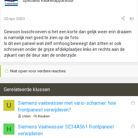
Specialist Keukenapparatuur
20 apr 2020
#2
Gewoon losschroeven is het een korte dan gelijk weer erin draaien
is namelijk niet goed te zien op de foto.
Is dit een paneel wat zelf omhoog beweegt dan zitten er ook
schroeven onder de grijze afdekplaatjes links en rechts aan de
zijkant van de deur aan de onderzijde.
Niet open voor verdere reacties.
Gerelateerde klussen
G
Siemens vaatwasser met vario-scharnier: hoe
U
e
frontpaneel verwijderen?
s
Uden
Keuken
l
o
G
Siemens Vaatwasser SE34A561 frontpaneel
H
t
e
verwijderen
e
s