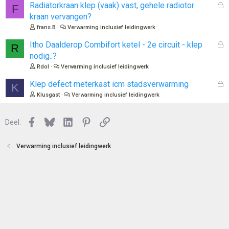
e
l
G
Radiatorkraan klep (vaak) vast, gehele radiotor
F
n
o
e
kraan vervangen?
t
s
frans.B
Verwarming inclusief leidingwerk
e
l
n
o
G
Itho Daalderop Combifort ketel - 2e circuit - klep
R
t
e
nodig..?
e
s
Rdol
Verwarming inclusief leidingwerk
n
l
o
G
Klep defect meterkast icm stadsverwarming
K
t
e
Klusgast
Verwarming inclusief leidingwerk
e
s
n
l
Facebook
Bluesky
LinkedIn
Pinterest
Link
o
Deel:
t
e
Verwarming inclusief leidingwerk
n