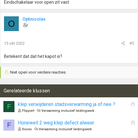
Eindschakelaar voor open zit vast.
Optinicolas
O
15 okt 2022
#5
Betekent dat dat het kapot is?
Niet open voor verdere reacties.
Gerelateerde klussen
G
klep verwijderen stadsverwarming ja of nee ?
F
e
Flippert
Verwarming inclusief leidingwerk
s
l
G
Honewell 2 weg klep defect alweer
F
o
e
fisoes
Verwarming inclusief leidingwerk
t
s