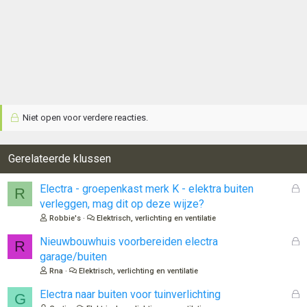
Niet open voor verdere reacties.
Gerelateerde klussen
G
Electra - groepenkast merk K - elektra buiten
R
e
verleggen, mag dit op deze wijze?
s
Robbie's
Elektrisch, verlichting en ventilatie
l
o
G
Nieuwbouwhuis voorbereiden electra
R
t
e
garage/buiten
e
s
Rna
Elektrisch, verlichting en ventilatie
n
l
o
G
Electra naar buiten voor tuinverlichting
G
t
e