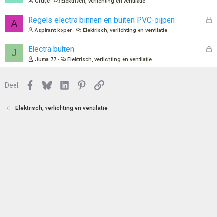
Grutje
Elektrisch, verlichting en ventilatie
e
s
n
l
G
Regels electra binnen en buiten PVC-pijpen
A
o
e
Aspirant koper
Elektrisch, verlichting en ventilatie
t
s
e
l
G
Electra buiten
J
n
o
e
Juma 77
Elektrisch, verlichting en ventilatie
t
s
e
l
n
Facebook
Bluesky
LinkedIn
Pinterest
Link
o
Deel:
t
e
Elektrisch, verlichting en ventilatie
n