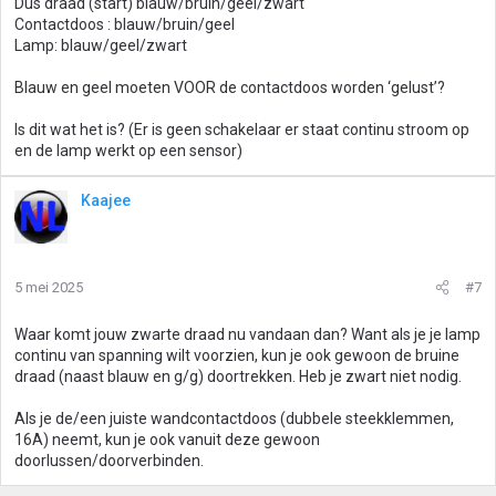
Dus draad (start) blauw/bruin/geel/zwart
Contactdoos : blauw/bruin/geel
Lamp: blauw/geel/zwart
Blauw en geel moeten VOOR de contactdoos worden ‘gelust’?
Is dit wat het is? (Er is geen schakelaar er staat continu stroom op
en de lamp werkt op een sensor)
Kaajee
5 mei 2025
#7
Waar komt jouw zwarte draad nu vandaan dan? Want als je je lamp
continu van spanning wilt voorzien, kun je ook gewoon de bruine
draad (naast blauw en g/g) doortrekken. Heb je zwart niet nodig.
Als je de/een juiste wandcontactdoos (dubbele steekklemmen,
16A) neemt, kun je ook vanuit deze gewoon
doorlussen/doorverbinden.