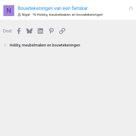
t
s
e
l
G
Bouwtekeningen van een fietskar
N
n
o
e
Nigel
Hobby, meubelmaken en bouwtekeningen
t
s
e
l
n
Facebook
Bluesky
LinkedIn
Pinterest
Link
o
Deel:
t
e
Hobby, meubelmaken en bouwtekeningen
n