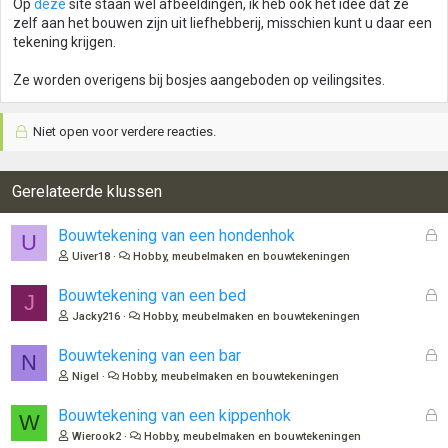
Op
deze
site staan wel afbeeldingen, ik heb ook het idee dat ze
zelf aan het bouwen zijn uit liefhebberij, misschien kunt u daar een
tekening krijgen.
Ze worden overigens bij bosjes aangeboden op veilingsites.
Niet open voor verdere reacties.
Gerelateerde klussen
G
Bouwtekening van een hondenhok
U
e
Uiver18
Hobby, meubelmaken en bouwtekeningen
s
l
G
Bouwtekening van een bed
J
o
e
Jacky216
Hobby, meubelmaken en bouwtekeningen
t
s
e
l
G
Bouwtekening van een bar
N
n
o
e
Nigel
Hobby, meubelmaken en bouwtekeningen
t
s
e
l
G
Bouwtekening van een kippenhok
W
n
o
e
Wierook2
Hobby, meubelmaken en bouwtekeningen