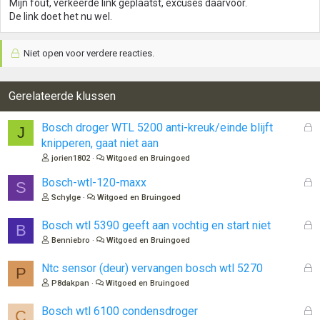
Mijn fout, verkeerde link geplaatst, excuses daarvoor.
De link doet het nu wel.
Niet open voor verdere reacties.
Gerelateerde klussen
G
Bosch droger WTL 5200 anti-kreuk/einde blijft
J
e
knipperen, gaat niet aan
s
jorien1802
Witgoed en Bruingoed
l
o
G
Bosch-wtl-120-maxx
S
t
e
Schylge
Witgoed en Bruingoed
e
s
n
l
G
Bosch wtl 5390 geeft aan vochtig en start niet
B
o
e
Benniebro
Witgoed en Bruingoed
t
s
e
l
G
Ntc sensor (deur) vervangen bosch wtl 5270
P
n
o
e
P8dakpan
Witgoed en Bruingoed
t
s
e
l
G
Bosch wtl 6100 condensdroger
C
n