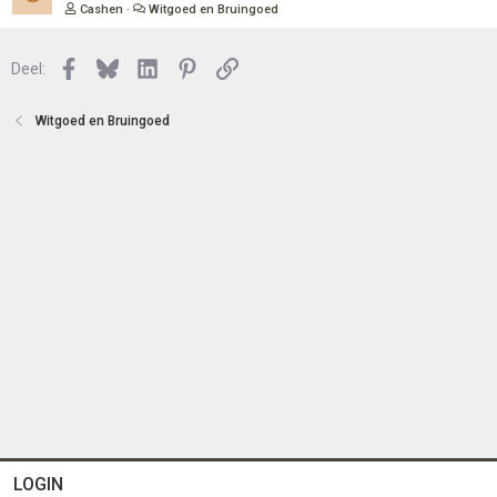
o
e
Cashen
Witgoed en Bruingoed
t
s
e
l
n
Facebook
Bluesky
LinkedIn
Pinterest
Link
o
Deel:
t
e
Witgoed en Bruingoed
n
LOGIN