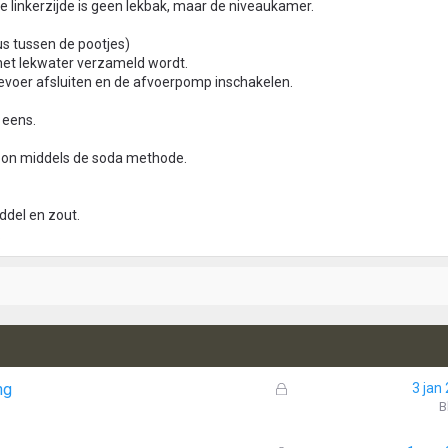
linkerzijde is geen lekbak, maar de niveaukamer.
us tussen de pootjes)
 het lekwater verzameld wordt.
oevoer afsluiten en de afvoerpomp inschakelen.
 eens.
on middels de soda methode.
ddel en zout.
.
G
ng
3 jan
e
B
s
l