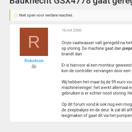
Bauknecht GSX4778 gaat gereg
Niet open voor verdere reacties.
16 mrt 2006
R
Onze vaatwasser valt geregeld na h
op storing. De machine gaat dan
piep
brandt dan.
Robotoon
Er is hiervoor al een monteur geweest
kon de controller vervangen door een 
Wij hebben het maar bij de 99 euro vo
machinereiniger: het werkt allemaal e
gebruiken is er echter nooit storing. 
Op dit forum vond ik ook nog een mogel
de zeepbakjes en de deur. Ik zal dit a
leegmaken of gaat dit via het pompe