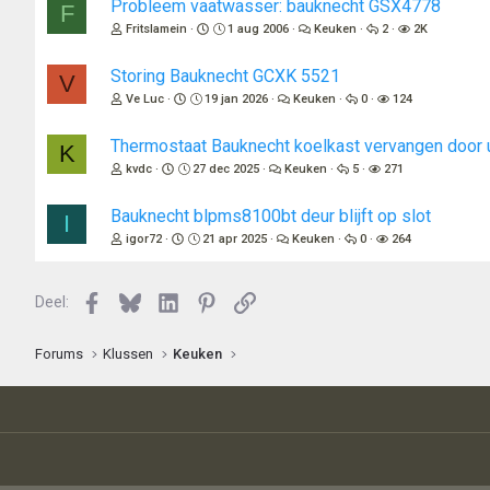
Probleem vaatwasser: bauknecht GSX4778
F
Fritslamein
1 aug 2006
Keuken
2
2K
Storing Bauknecht GCXK 5521
V
Ve Luc
19 jan 2026
Keuken
0
124
Thermostaat Bauknecht koelkast vervangen door 
K
kvdc
27 dec 2025
Keuken
5
271
Bauknecht blpms8100bt deur blijft op slot
I
igor72
21 apr 2025
Keuken
0
264
Facebook
Bluesky
LinkedIn
Pinterest
Link
Deel:
Forums
Klussen
Keuken