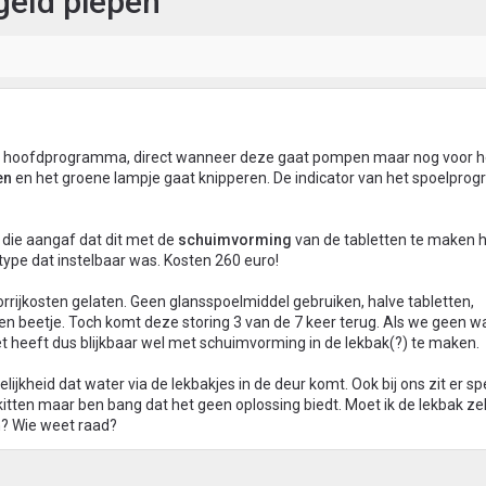
eld piepen
et hoofdprogramma, direct wanneer deze gaat pompen maar nog voor h
en
en het groene lampje gaat knipperen. De indicator van het spoelpr
 die aangaf dat dit met de
schuimvorming
van de tabletten te maken he
type dat instelbaar was. Kosten 260 euro!
orrijkosten gelaten. Geen glansspoelmiddel gebruiken, halve tabletten,
en beetje. Toch komt deze storing 3 van de 7 keer terug. Als we geen 
Het heeft dus blijkbaar wel met schuimvorming in de lekbak(?) te maken.
ijkheid dat water via de lekbakjes in de deur komt. Ook bij ons zit er sp
fkitten maar ben bang dat het geen oplossing biedt. Moet ik de lekbak ze
n? Wie weet raad?