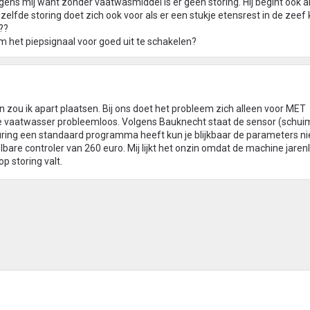
ns mij want zonder vaatwasmiddel is er geen storing. Hij begint ook al
elfde storing doet zich ook voor als er een stukje etensrest in de zeef
??
 het piepsignaal voor goed uit te schakelen?
n zou ik apart plaatsen. Bij ons doet het probleem zich alleen voor MET
de vaatwasser probleemloos. Volgens Bauknecht staat de sensor (schui
ring een standaard programma heeft kun je blijkbaar de parameters nie
bare controler van 260 euro. Mij lijkt het onzin omdat de machine jare
p storing valt.