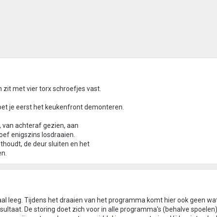
 zit met vier torx schroefjes vast.
et je eerst het keukenfront demonteren.
e, van achteraf gezien, aan
oef enigszins losdraaien.
sthoudt, de deur sluiten en het
en.
aal leeg. Tijdens het draaien van het programma komt hier ook geen wate
ultaat. De storing doet zich voor in alle programma's (behalve spoelen)