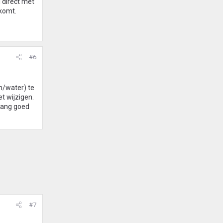
 direct met
 komt.
#6
m/water) te
t wijzigen.
nlang goed
#7