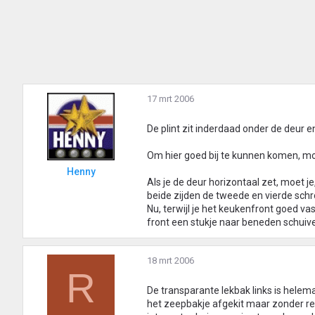
17 mrt 2006
De plint zit inderdaad onder de deur en
Om hier goed bij te kunnen komen, mo
Henny
Als je de deur horizontaal zet, moet j
beide zijden de tweede en vierde schr
Nu, terwijl je het keukenfront goed va
front een stukje naar beneden schuiv
18 mrt 2006
R
De transparante lekbak links is helem
het zeepbakje afgekit maar zonder res