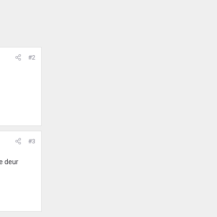
#2
#3
e deur