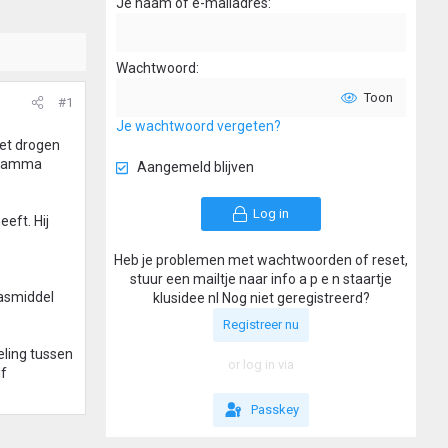
Je naam of e-mailadres
Wachtwoord
Toon
#1
Je wachtwoord vergeten?
et drogen
ogramma
Aangemeld blijven
Log in
eft. Hij
Heb je problemen met wachtwoorden of reset,
stuur een mailtje naar info a p e n staartje
wasmiddel
klusidee nl Nog niet geregistreerd?
Registreer nu
eling tussen
or log in via
lf
Passkey