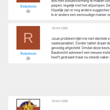
iets met schuimvorming te maken volge
piepen, tegelijk met het afpompen. Dez
Robotoon
Hopelijk zijn er nog andere suggesties
Is er anders een eenvoudige manier om
18 mrt 2006
R
Jouw probleem lijkt me niet identiek e
vaatwastablet. Zonder tablet draait 
gevoelig afgesteld. Omdat deze bestu
Bauknecht adviseert een nieuwe instel
Robotoon
heeft gedraaid maar nu steeds vaker o
18 mrt 2006