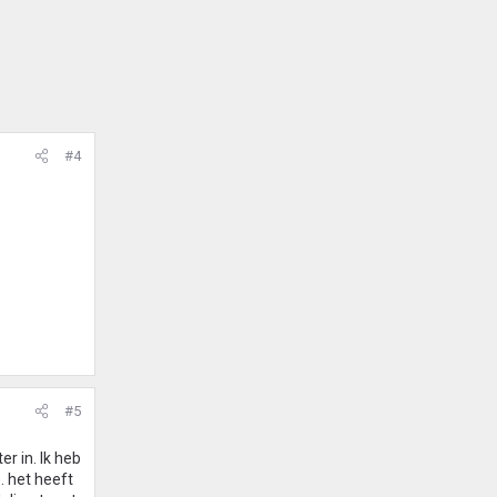
#4
#5
r in. Ik heb
. het heeft