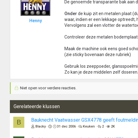
De genoemde transparante bak aan de 
Onder
de kuip zit en metalen plaat (d
waar, indien er een lekkage optreedt,
Henny
Vervolgens zal een vlotter de watert
Controleer deze metalen bodemplaat
Maak de machine ook eens goed scho
(zie sticky bovenaan deze rubriek)
Gebruik los zeeppoeder, glansspoelmi
Zo kan je deze middelen zelf doseren
Niet open voor verdere reacties.
Gerelateerde klussen
Bauknecht Vaatwasser GSX4778 geeft foutmeldi
B
Blacky
31 dec 2006
Keuken
2
2K