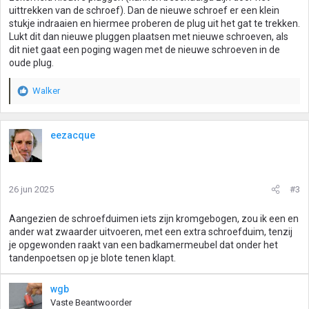
uittrekken van de schroef). Dan de nieuwe schroef er een klein
stukje indraaien en hiermee proberen de plug uit het gat te trekken.
Lukt dit dan nieuwe pluggen plaatsen met nieuwe schroeven, als
dit niet gaat een poging wagen met de nieuwe schroeven in de
oude plug.
Walker
W
a
a
r
eezacque
d
e
r
i
26 jun 2025
#3
n
g
Aangezien de schroefduimen iets zijn kromgebogen, zou ik een en
e
ander wat zwaarder uitvoeren, met een extra schroefduim, tenzij
n
je opgewonden raakt van een badkamermeubel dat onder het
:
tandenpoetsen op je blote tenen klapt.
wgb
Vaste Beantwoorder