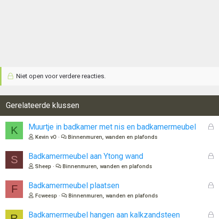
Niet open voor verdere reacties.
Gerelateerde klussen
G
Muurtje in badkamer met nis en badkamermeubel
K
e
Kevin vO
Binnenmuren, wanden en plafonds
s
l
G
Badkamermeubel aan Ytong wand
S
o
e
Sheep
Binnenmuren, wanden en plafonds
t
s
e
l
G
Badkamermeubel plaatsen
F
n
o
e
Fcweesp
Binnenmuren, wanden en plafonds
t
s
e
l
G
Badkamermeubel hangen aan kalkzandsteen
R