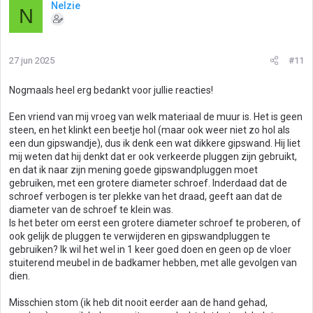
Nelzie
N
27 jun 2025
#11
Nogmaals heel erg bedankt voor jullie reacties!
Een vriend van mij vroeg van welk materiaal de muur is. Het is geen
steen, en het klinkt een beetje hol (maar ook weer niet zo hol als
een dun gipswandje), dus ik denk een wat dikkere gipswand. Hij liet
mij weten dat hij denkt dat er ook verkeerde pluggen zijn gebruikt,
en dat ik naar zijn mening goede gipswandpluggen moet
gebruiken, met een grotere diameter schroef. Inderdaad dat de
schroef verbogen is ter plekke van het draad, geeft aan dat de
diameter van de schroef te klein was.
Is het beter om eerst een grotere diameter schroef te proberen, of
ook gelijk de pluggen te verwijderen en gipswandpluggen te
gebruiken? Ik wil het wel in 1 keer goed doen en geen op de vloer
stuiterend meubel in de badkamer hebben, met alle gevolgen van
dien.
Misschien stom (ik heb dit nooit eerder aan de hand gehad,