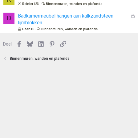
n
o
e
Reinier123
Binnenmuren, wanden en plafonds
t
s
e
l
G
Badkamermeubel hangen aan kalkzandsteen
D
n
o
e
lijmblokken
t
s
Daan10
Binnenmuren, wanden en plafonds
e
l
n
o
Facebook
Bluesky
LinkedIn
Pinterest
Link
Deel:
t
e
n
Binnenmuren, wanden en plafonds