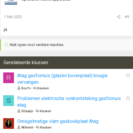
1 feb 2022
#9
ja
Niet open voor verdere reacties.
Gerelateerde klussen
G
Atag gasfornuis (glazen bovenplaat) bougie
R
e
vervangen
s
Ron*v
Keuken
l
o
G
Problemen elektrische vonkontsteking gasfornuis
S
t
e
atag
e
s
SDaatje
Keuken
n
l
o
Onregelmatige vlam gaskookplaat Atag
t
WillemII
Keuken
e