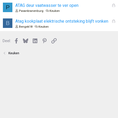
n
G
ATAG deur vaatwasser te ver open
P
e
Pavankranenburg
Keuken
s
l
G
Atag kookplaat elektrische ontsteking blijft vonken
B
o
e
Bengek18
Keuken
t
s
e
l
n
Facebook
Bluesky
LinkedIn
Pinterest
Link
o
Deel:
t
e
Keuken
n