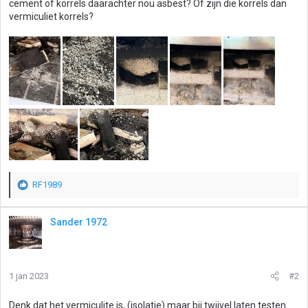
cement of korrels daarachter nou asbest? Of zijn die korrels dan
vermiculiet korrels?
RF1989
W
a
a
Sander 1972
r
d
e
r
1 jan 2023
#2
i
n
g
Denk dat het vermiculite is, (isolatie) maar bij twijvel laten testen.