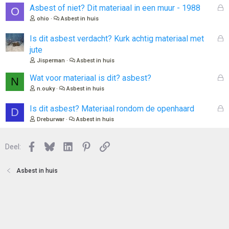
l
G
Asbest of niet? Dit materiaal in een muur - 1988
O
o
e
ohio
Asbest in huis
t
s
e
l
G
Is dit asbest verdacht? Kurk achtig materiaal met
n
o
e
jute
t
s
Jisperman
Asbest in huis
e
l
n
o
G
Wat voor materiaal is dit? asbest?
N
t
e
n.ouky
Asbest in huis
e
s
n
l
G
Is dit asbest? Materiaal rondom de openhaard
D
o
e
Dreburwar
Asbest in huis
t
s
e
l
n
Facebook
Bluesky
LinkedIn
Pinterest
Link
o
Deel:
t
e
Asbest in huis
n