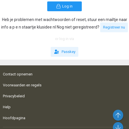
Log in
Heb je problemen met wachtwoorden of reset, stuur een mailtje naar
info a p e n staartje klusidee nl Nog niet geregistreerd?
Registreer nu
or log in via
Passkey
Contact opnemen
Voorwaarden en regels
Privacybeleid
Help
Bo
Hoofdpagina
On