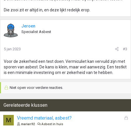
e
n
Die zooi zit er altijd in, en deze lijkt redelijk erop.
:
Jeroen
Specialist Asbest
5 jan 2023
#3
Voor de zekerheid een test doen. Vermiculiet kan vervuild zijn met
sporen van asbest. De kans is klein, maar wel aanwezig. Een testkit
is een minimale investering om er zekerheid van te hebben.
Niet open voor verdere reacties.
Gerelateerde klussen
G
Vreemd materiaal, asbest?
M
e
marian92
Asbest in huis
s