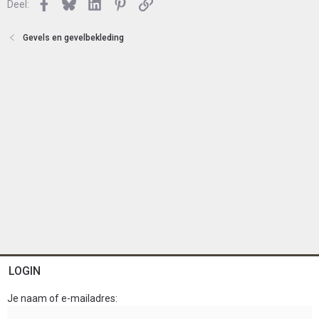
n
Facebook
Bluesky
LinkedIn
Pinterest
Link
o
Deel:
t
e
Gevels en gevelbekleding
n
LOGIN
Je naam of e-mailadres