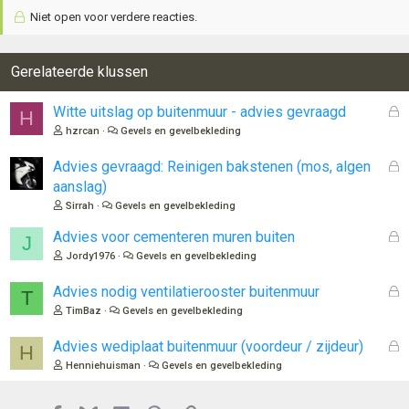
Niet open voor verdere reacties.
Gerelateerde klussen
G
Witte uitslag op buitenmuur - advies gevraagd
H
e
hzrcan
Gevels en gevelbekleding
s
l
G
Advies gevraagd: Reinigen bakstenen (mos, algen
o
e
aanslag)
t
s
Sirrah
Gevels en gevelbekleding
e
l
n
o
G
Advies voor cementeren muren buiten
J
t
e
Jordy1976
Gevels en gevelbekleding
e
s
n
l
G
Advies nodig ventilatierooster buitenmuur
T
o
e
TimBaz
Gevels en gevelbekleding
t
s
e
l
G
Advies wediplaat buitenmuur (voordeur / zijdeur)
H
n
o
e
Henniehuisman
Gevels en gevelbekleding
t
s
e
l