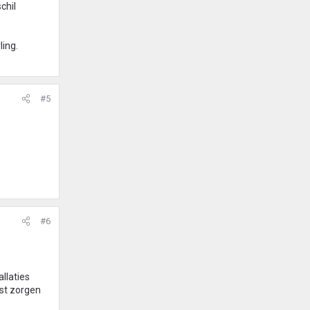
chil
ling.
#5
#6
llaties
st zorgen