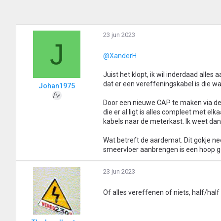
r
i
n
g
23 jun 2023
e
J
n
:
@XanderH
Juist het klopt, ik wil inderdaad alles
dat er een vereffeningskabel is die w
Johan1975
Door een nieuwe CAP te maken via de 
die er al ligt is alles compleet met e
kabels naar de meterkast. Ik weet dan 
Wat betreft de aardemat. Dit gokje nee
smeervloer aanbrengen is een hoop g
23 jun 2023
Of alles vereffenen of niets, half/half