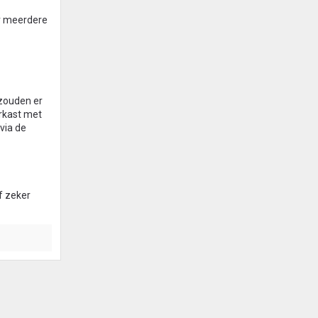
er meerdere
zouden er
erkast met
via de
f zeker