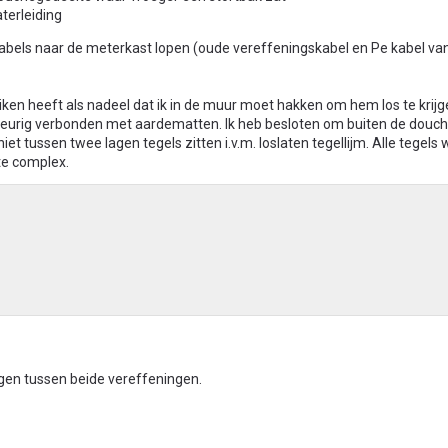
terleiding
kabels naar de meterkast lopen (oude vereffeningskabel en Pe kabel van
ken heeft als nadeel dat ik in de muur moet hakken om hem los te krij
al keurig verbonden met aardematten. Ik heb besloten om buiten de douc
 tussen twee lagen tegels zitten i.v.m. loslaten tegellijm. Alle tegels
te complex.
rgen tussen beide vereffeningen.