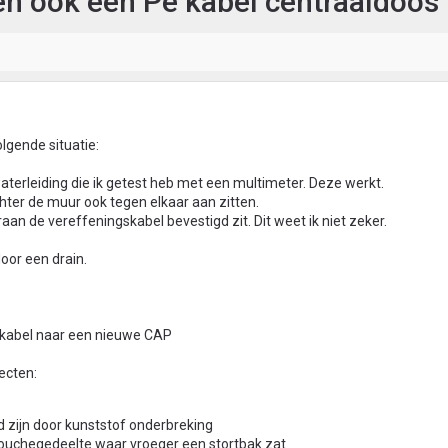
en ook een Pe kabel centraaldoos
lgende situatie:
aterleiding die ik getest heb met een multimeter. Deze werkt.
chter de muur ook tegen elkaar aan zitten.
an de vereffeningskabel bevestigd zit. Dit weet ik niet zeker.
oor een drain.
e kabel naar een nieuwe CAP
ecten:
d zijn door kunststof onderbreking
uchegedeelte waar vroeger een stortbak zat