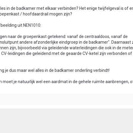
alles in de badkamer met elkaar verbinden? Het enige twijfelgeval is of 
oepenkast / hoofdaardrail mogen zijn?
fbeelding uit NEN1010:
dingen naar de groepenkast getekend: vanaf de centraaldoos, vanaf de
luitpunt andere afzonderlijke eindgroep in de badkamer". Daarnaast 
en zijn, bijvoorbeeld via geleidende waterleidingen die ook in de met
 CV-leidingen die geleidend met de geaarde CV-ketel zijn verbonden of 
ng je dus maar wel alles in de badkamer onderling verbindt!
an moet je natuurlijk wel een aardmat in de gehele ruimte aanbrengen, o