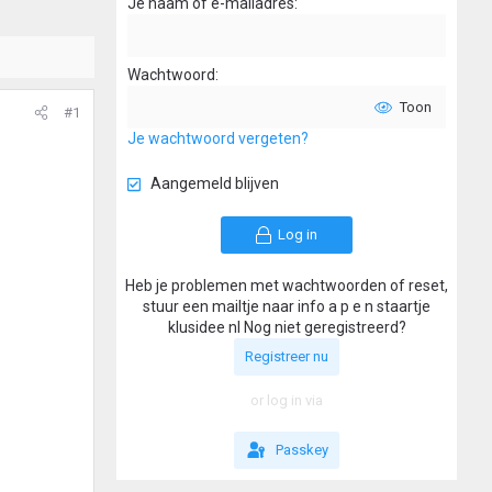
Je naam of e-mailadres
Wachtwoord
Toon
#1
Je wachtwoord vergeten?
Aangemeld blijven
Log in
Heb je problemen met wachtwoorden of reset,
stuur een mailtje naar info a p e n staartje
klusidee nl Nog niet geregistreerd?
Registreer nu
or log in via
Passkey