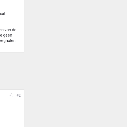
uit
gen van de
he geen
 weghalen
#2