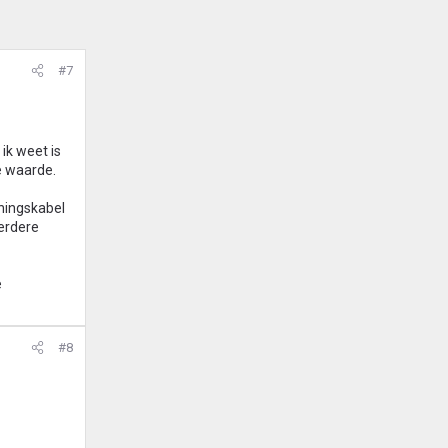
#7
 ik weet is
e waarde.
ningskabel
eerdere
e
#8