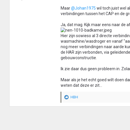
Maar
@Johan1975
wil toch juist wel 
verbindingen tussen het CAP en de gr
Ja, dat mag. Kijk maar eens naar de a
Hier zijn sowieso al 3 directe verbin
wasmachine/wasdroger en vanaf "aans
nog meer verbindingen naar aarde kunn
de HAR zijn verbonden, via geleidende
gebouwconstructie.
Ik zie daar dus geen probleem in. Zola
Maar als je het echt goed wilt doen d
weten dat deze er zit...
HBH
W
a
a
r
d
e