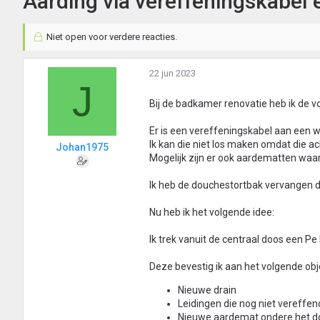
Aarding via vereffeningskabel 
Niet open voor verdere reacties.
22 jun 2023
J
Bij de badkamer renovatie heb ik de vo
Er is een vereffeningskabel aan een w
Ik kan die niet los maken omdat die a
Johan1975
Mogelijk zijn er ook aardematten waara
Ik heb de douchestortbak vervangen d
Nu heb ik het volgende idee:
Ik trek vanuit de centraal doos een P
Deze bevestig ik aan het volgende obj
Nieuwe drain
Leidingen die nog niet vereffen
Nieuwe aardemat ondere het do