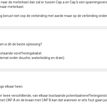
 naar de meterkast dan zal er tussen Cap a en Cap b een spanningsvers
g naar meterkast.
g berust niet oop de verbinding met aarde maar op de verbinding onder
en is dit de beste oplossing?
estaande vereffeningskabel.
demat onder douche, waterleiding en drain).
ngs elkaar heen.
 twee verschillende, van elkaar losstaande potentiaalvereffeningsinsta
et CAP A en de kraan met CAP B kan dat wanneer er iets fout gaan jui