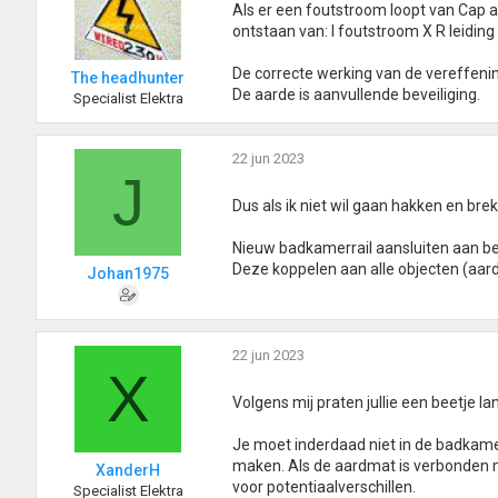
Als er een foutstroom loopt van Cap a
ontstaan van: I foutstroom X R leidin
De correcte werking van de vereffenin
The headhunter
De aarde is aanvullende beveiliging.
Specialist Elektra
22 jun 2023
J
Dus als ik niet wil gaan hakken en brek
Nieuw badkamerrail aansluiten aan b
Deze koppelen aan alle objecten (aar
Johan1975
22 jun 2023
X
Volgens mij praten jullie een beetje la
Je moet inderdaad niet in de badkamer
maken. Als de aardmat is verbonden m
XanderH
voor potentiaalverschillen.
Specialist Elektra