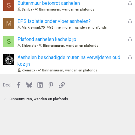
l
G
Buitenmuur betonrot aanhelen
S
o
e
Samba
Binnenmuren, wanden en plafonds
t
s
e
l
G
EPS isolatie onder vloer aanhelen?
M
n
o
e
Markie-mark70
Binnenmuren, wanden en plafonds
t
s
e
l
G
Plafond aanhelen kachelpijp
S
n
o
e
Shipmate
Binnenmuren, wanden en plafonds
t
s
e
l
G
Aanhelen beschadigde muren na verwijderen oud
n
o
e
kozijn
t
s
Kromatix
Binnenmuren, wanden en plafonds
e
l
n
o
Facebook
Bluesky
LinkedIn
Pinterest
Link
Deel:
t
e
n
Binnenmuren, wanden en plafonds