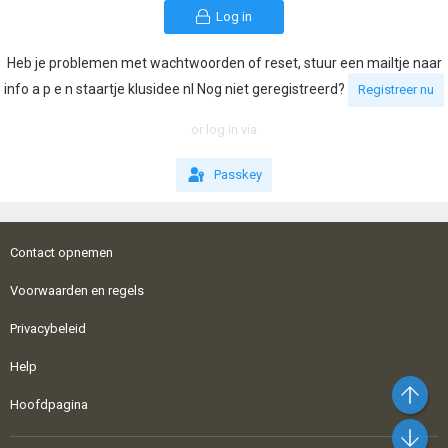
Log in
Heb je problemen met wachtwoorden of reset, stuur een mailtje naar
info a p e n staartje klusidee nl Nog niet geregistreerd?
Registreer nu
or log in via
Passkey
Contact opnemen
Voorwaarden en regels
Privacybeleid
Help
Bo
Hoofdpagina
On