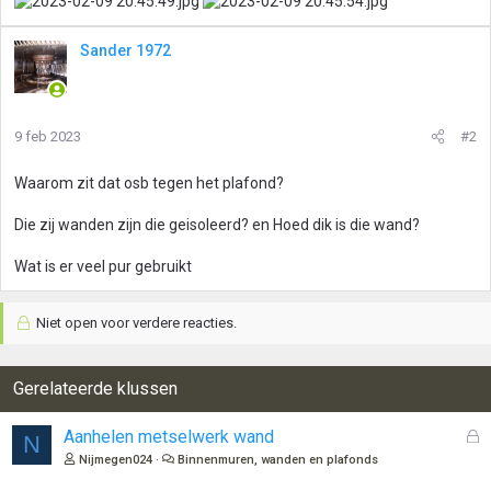
Sander 1972
9 feb 2023
#2
Waarom zit dat osb tegen het plafond?
Die zij wanden zijn die geisoleerd? en Hoed dik is die wand?
Wat is er veel pur gebruikt
Niet open voor verdere reacties.
Gerelateerde klussen
G
Aanhelen metselwerk wand
N
e
Nijmegen024
Binnenmuren, wanden en plafonds
s