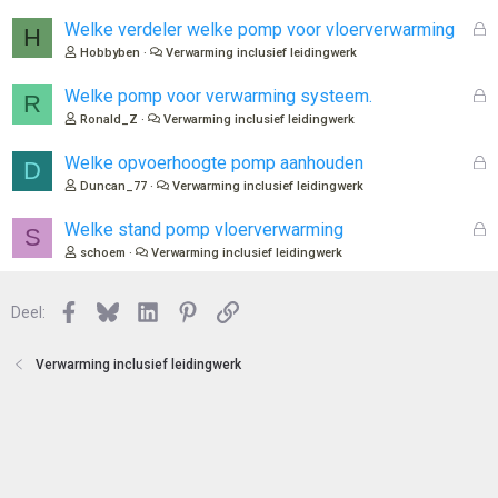
l
o
G
Welke verdeler welke pomp voor vloerverwarming
H
t
e
Hobbyben
Verwarming inclusief leidingwerk
e
s
n
l
G
Welke pomp voor verwarming systeem.
R
o
e
Ronald_Z
Verwarming inclusief leidingwerk
t
s
e
l
G
Welke opvoerhoogte pomp aanhouden
D
n
o
e
Duncan_77
Verwarming inclusief leidingwerk
t
s
e
l
G
Welke stand pomp vloerverwarming
S
n
o
e
schoem
Verwarming inclusief leidingwerk
t
s
e
l
n
Facebook
Bluesky
LinkedIn
Pinterest
Link
o
Deel:
t
e
Verwarming inclusief leidingwerk
n