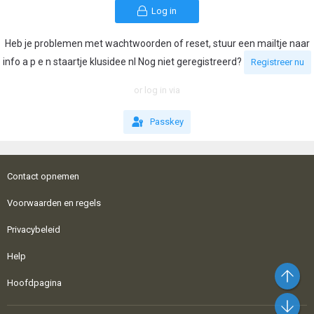
Log in
Heb je problemen met wachtwoorden of reset, stuur een mailtje naar
info a p e n staartje klusidee nl Nog niet geregistreerd?
Registreer nu
or log in via
Passkey
Contact opnemen
Voorwaarden en regels
Privacybeleid
Help
Bo
Hoofdpagina
On