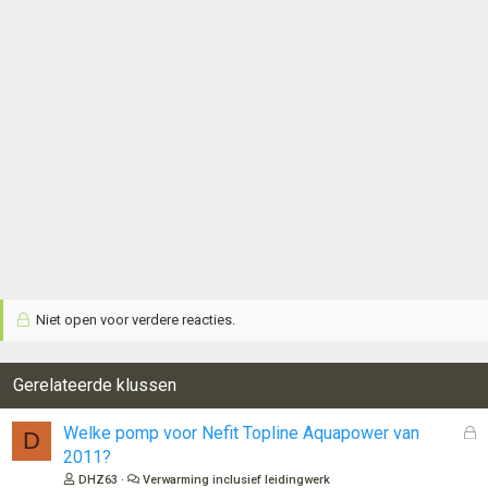
Niet open voor verdere reacties.
Gerelateerde klussen
G
Welke pomp voor Nefit Topline Aquapower van
D
e
2011?
s
DHZ63
Verwarming inclusief leidingwerk