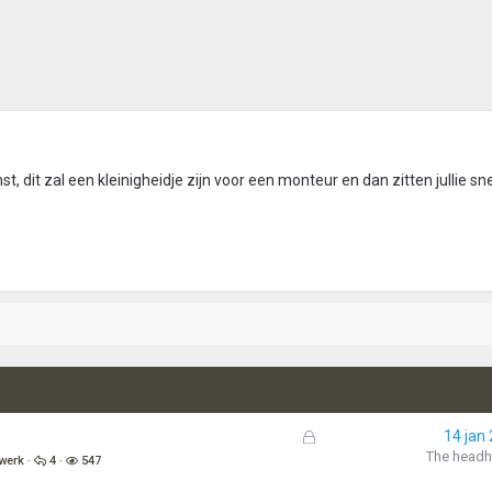
dit zal een kleinigheidje zijn voor een monteur en dan zitten jullie sn
G
14 jan
e
The headh
gwerk
4
547
s