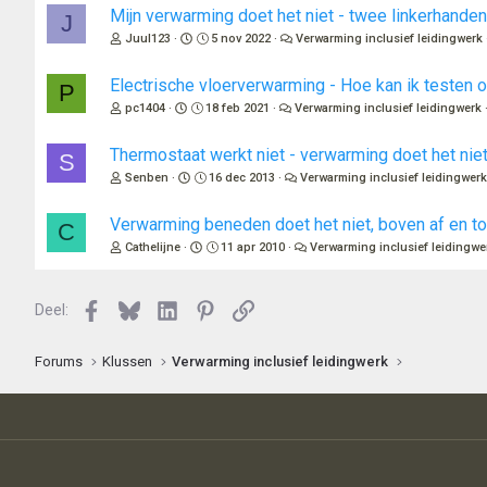
Mijn verwarming doet het niet - twee linkerhanden
J
Juul123
5 nov 2022
Verwarming inclusief leidingwerk
Electrische vloerverwarming - Hoe kan ik testen 
P
pc1404
18 feb 2021
Verwarming inclusief leidingwerk
Thermostaat werkt niet - verwarming doet het nie
S
Senben
16 dec 2013
Verwarming inclusief leidingwer
Verwarming beneden doet het niet, boven af en to
C
Cathelijne
11 apr 2010
Verwarming inclusief leidingwe
Facebook
Bluesky
LinkedIn
Pinterest
Link
Deel:
Forums
Klussen
Verwarming inclusief leidingwerk