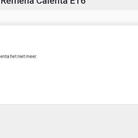
r Remeha Calenta E16
nta het niet meer.