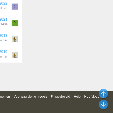
 2022
J
ul123
 2021
P
c1404
 2013
unter
 2010
unter
Bo
pnemen
Voorwaarden en regels
Privacybeleid
Help
Hoofdpagina
On