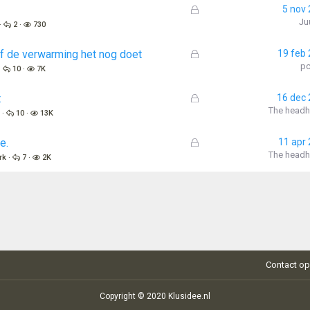
l
G
5 nov
o
e
Ju
2
730
t
s
e
l
G
of de verwarming het nog doet
19 feb
n
o
e
p
10
7K
t
s
e
l
G
t
16 dec
n
o
e
The headh
k
10
13K
t
s
e
l
G
e.
11 apr
n
o
e
The headh
rk
7
2K
t
s
e
l
n
o
t
e
n
Contact o
Copyright © 2020 Klusidee.nl