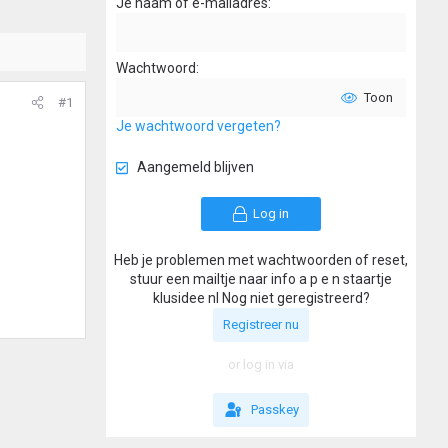
Je naam of e-mailadres
Wachtwoord
Toon
#1
Je wachtwoord vergeten?
Aangemeld blijven
Log in
Heb je problemen met wachtwoorden of reset,
stuur een mailtje naar info a p e n staartje
klusidee nl Nog niet geregistreerd?
Registreer nu
or log in via
Passkey