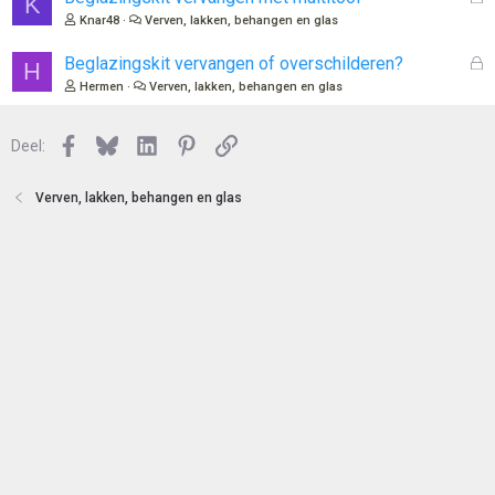
K
n
o
e
Knar48
Verven, lakken, behangen en glas
t
s
e
l
G
Beglazingskit vervangen of overschilderen?
H
n
o
e
Hermen
Verven, lakken, behangen en glas
t
s
e
l
n
Facebook
Bluesky
LinkedIn
Pinterest
Link
o
Deel:
t
e
Verven, lakken, behangen en glas
n