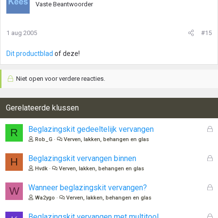
Vaste Beantwoorder
1 aug 2005
#15
Dit productblad
of deze!
Niet open voor verdere reacties.
Gerelateerde klussen
G
Beglazingskit gedeeltelijk vervangen
R
e
Rob_G
Verven, lakken, behangen en glas
s
l
G
Beglazingskit vervangen binnen
H
o
e
Hvdk
Verven, lakken, behangen en glas
t
s
e
l
G
Wanneer beglazingskit vervangen?
W
n
o
e
Wa2ygo
Verven, lakken, behangen en glas
t
s
e
l
G
Beglazingskit vervangen met multitool