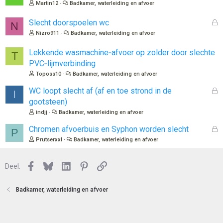
e
Martin12
Badkamer, waterleiding en afvoer
s
l
G
Slecht doorspoelen wc
N
o
e
Nizro911
Badkamer, waterleiding en afvoer
t
s
e
l
Lekkende wasmachine‑afvoer op zolder door slechte
T
n
o
PVC‑lijmverbinding
t
Toposs10
Badkamer, waterleiding en afvoer
e
n
G
WC loopt slecht af (af en toe strond in de
I
e
gootsteen)
s
indjj
Badkamer, waterleiding en afvoer
l
o
G
Chromen afvoerbuis en Syphon worden slecht
P
t
e
Prutserxxl
Badkamer, waterleiding en afvoer
e
s
n
l
Facebook
Bluesky
LinkedIn
Pinterest
Link
o
Deel:
t
e
Badkamer, waterleiding en afvoer
n