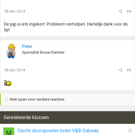
18 dec 2014
#4
De pijp is iets ingekort. Probleem verholpen. Hartelijk dank voor de
tip!
Peter
Specialist Bouw/Sanitair
18 dec 2014
#5
Niet open voor verdere reacties.
Gerelateerde klussen
G
Slecht doorspoelen toilet V&B Subway
M