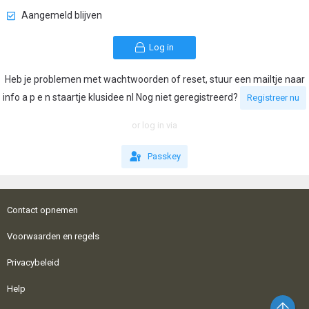
Aangemeld blijven
Log in
Heb je problemen met wachtwoorden of reset, stuur een mailtje naar
info a p e n staartje klusidee nl Nog niet geregistreerd?
Registreer nu
or log in via
Passkey
Contact opnemen
Voorwaarden en regels
Privacybeleid
Help
Bo