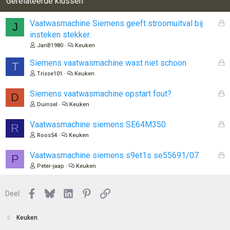
Gerelateerde klussen
G
Vaatwasmachine Siemens geeft stroomuitval bij
J
e
insteken stekker.
s
JanB1980
Keuken
l
o
G
Siemens vaatwasmachine wast niet schoon
T
t
e
Trisse101
Keuken
e
s
n
l
G
Siemens vaatwasmachine opstart fout?
D
o
e
Duinsel
Keuken
t
s
e
l
G
Vaatwasmachine siemens SE64M350
R
n
o
e
Roos54
Keuken
t
s
e
l
G
Vaatwasmachine siemens s9et1s se55691/07
P
n
o
e
Peter-jaap
Keuken
t
s
e
l
n
Facebook
Bluesky
LinkedIn
Pinterest
Link
o
Deel:
t
e
Keuken
n