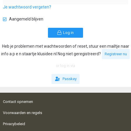
Je wachtwoord vergeten?
Aangemeld blijven
Log in
Heb je problemen met wachtwoorden of reset, stuur een mailtje naar
info a p e n staartje klusidee nl Nog niet geregistreerd?
Registreer nu
or log in via
Passkey
Contact opnemen
Voorwaarden en regels
Privacybeleid