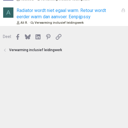
t
s
e
l
G
Radiator wordt niet egaal warm. Retour wordt
A
n
o
e
eerder warm dan aanvoer. Eenpijpssy
t
s
Ali R.
Verwarming inclusief leidingwerk
e
l
n
o
Facebook
Bluesky
LinkedIn
Pinterest
Link
Deel:
t
e
n
Verwarming inclusief leidingwerk