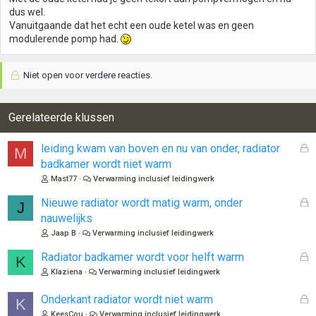
dus wel.
Vanuitgaande dat het echt een oude ketel was en geen
modulerende pomp had.
Niet open voor verdere reacties.
Gerelateerde klussen
G
leiding kwam van boven en nu van onder, radiator
M
e
badkamer wordt niet warm
s
Mast77
Verwarming inclusief leidingwerk
l
o
G
Nieuwe radiator wordt matig warm, onder
J
t
e
nauwelijks
e
s
Jaap B
Verwarming inclusief leidingwerk
n
l
o
G
Radiator badkamer wordt voor helft warm
K
t
e
Klaziena
Verwarming inclusief leidingwerk
e
s
n
l
G
Onderkant radiator wordt niet warm
K
o
e
KeesCou
Verwarming inclusief leidingwerk