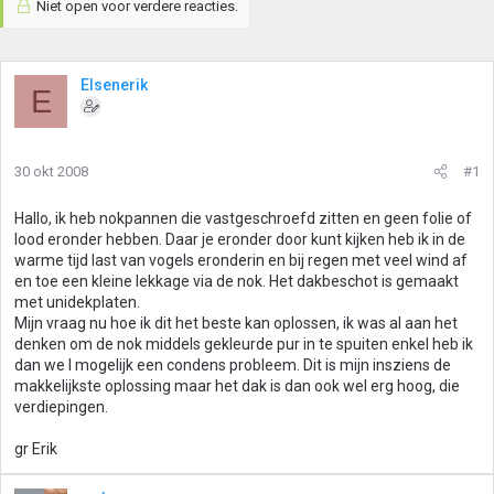
Niet open voor verdere reacties.
Elsenerik
E
30 okt 2008
#1
Hallo, ik heb nokpannen die vastgeschroefd zitten en geen folie of
lood eronder hebben. Daar je eronder door kunt kijken heb ik in de
warme tijd last van vogels eronderin en bij regen met veel wind af
en toe een kleine lekkage via de nok. Het dakbeschot is gemaakt
met unidekplaten.
Mijn vraag nu hoe ik dit het beste kan oplossen, ik was al aan het
denken om de nok middels gekleurde pur in te spuiten enkel heb ik
dan we l mogelijk een condens probleem. Dit is mijn insziens de
makkelijkste oplossing maar het dak is dan ook wel erg hoog, die
verdiepingen.
gr Erik