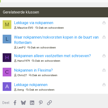
Gerelateerde klussen
G
Lekkage via nokpannen
M
e
Maurice EVO
Dak en schoorsteen
s
l
G
Waar nokpannen/nokvorsten kopen in de buurt van
L
o
e
Rotterdam
t
s
LenP2
Dak en schoorsteen
e
l
n
o
G
Nokpannen alleen vastzetten met schroeven?
H
t
e
Hans1979
Dak en schoorsteen
e
s
n
l
G
Nokpannen in Flexima?
C
o
e
Chris27
Dak en schoorsteen
t
s
e
l
G
Lekkage nokpannen
A
n
o
e
Aeng
Dak en schoorsteen
t
s
e
l
n
Facebook
Bluesky
LinkedIn
Pinterest
Link
o
Deel:
t