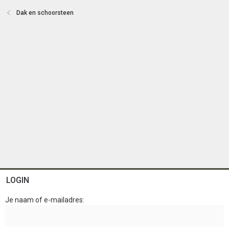
e
Dak en schoorsteen
n
LOGIN
Je naam of e-mailadres