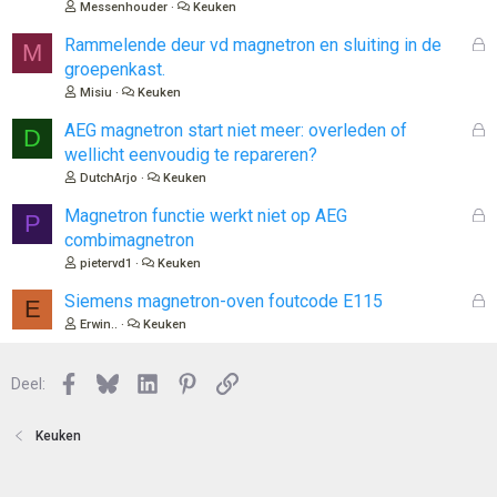
Messenhouder
Keuken
l
o
G
Rammelende deur vd magnetron en sluiting in de
M
t
e
groepenkast.
e
s
Misiu
Keuken
n
l
o
G
AEG magnetron start niet meer: overleden of
D
t
e
wellicht eenvoudig te repareren?
e
s
DutchArjo
Keuken
n
l
o
G
Magnetron functie werkt niet op AEG
P
t
e
combimagnetron
e
s
pietervd1
Keuken
n
l
o
G
Siemens magnetron-oven foutcode E115
E
t
e
Erwin..
Keuken
e
s
n
l
Facebook
Bluesky
LinkedIn
Pinterest
Link
o
Deel:
t
e
Keuken
n