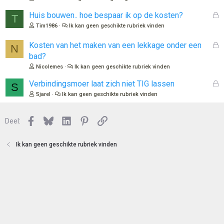
e
l
n
o
G
Huis bouwen.. hoe bespaar ik op de kosten?
T
t
e
Tim1986
Ik kan geen geschikte rubriek vinden
e
s
n
l
G
Kosten van het maken van een lekkage onder een
N
o
e
bad?
t
s
Nicolemes
Ik kan geen geschikte rubriek vinden
e
l
n
o
G
Verbindingsmoer laat zich niet TIG lassen
S
t
e
Sjarel
Ik kan geen geschikte rubriek vinden
e
s
n
l
Facebook
Bluesky
LinkedIn
Pinterest
Link
o
Deel:
t
e
Ik kan geen geschikte rubriek vinden
n