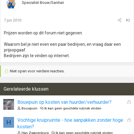
Specialist Bouw/Sanitair
7 jun 2010
#2
Prijzen worden op dit forum niet gegeven.
Waarom bel je niet even een paar bedrijven, en vraag daar een
prijsopgaaf.
Bedrijven zijn te vinden op internet.
Niet open voor verdere reacties.
Gerelateerde klussen
G
Bouwpuin op kosten van huurder/verhuurder?
e
Bouwpuin
Ik kan geen geschikte rubriek vinden
s
l
G
Vochtige kruipruimte - hoe aanpakken zonder hoge
H
o
e
kosten?
t
s
Han Zwanenburg
Ik kan geen geschikte rubriek vinden