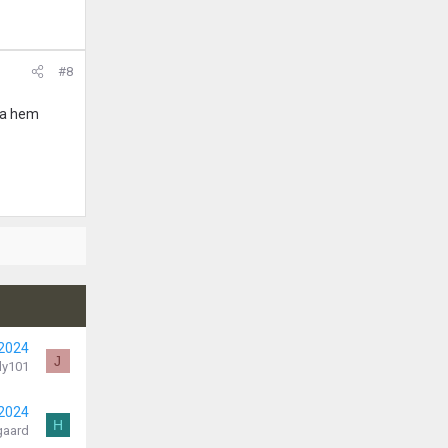
#8
ga hem
 2024
J
dy101
 2024
H
gaard