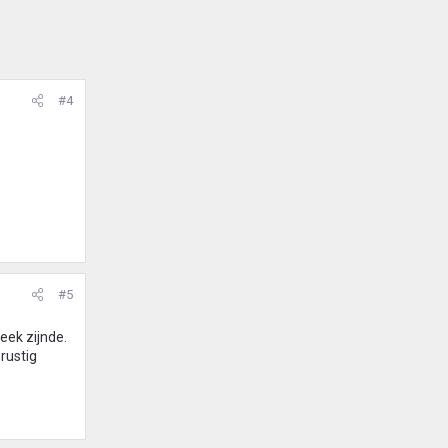
#4
#5
leek zijnde.
rustig