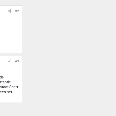
#2
#3
 de
stantie
 staat Scott
leen het