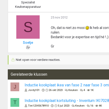
Specialist
Keukenapparatuur
25 nov 2012
S
Oh, dat is niet zo mooi
Ik heb al co
ruilen.
Bedankt voor je expertise en tijd hé ! ;)
Soetje
Gr
Niet open voor verdere reacties.
Gerelateerde klussen
Inductie kookplaat ikea van fase 2 naar fase 3 
J
Jordy101
26 okt 2023
Keuken
4
1K
Inductie kookplaat kortsluiting - Inventum IKI702
T
Tim12345678910
5 jul 2023
Keuken
16
4K