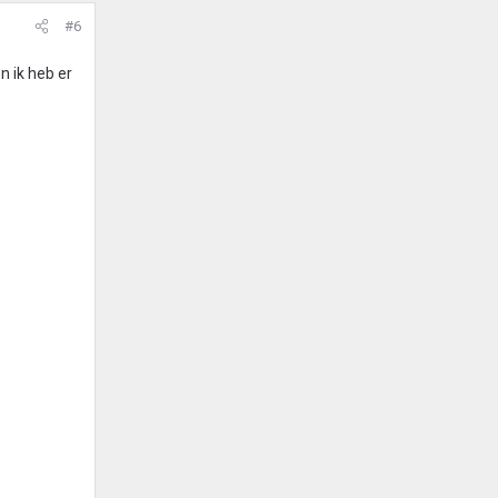
#6
n ik heb er