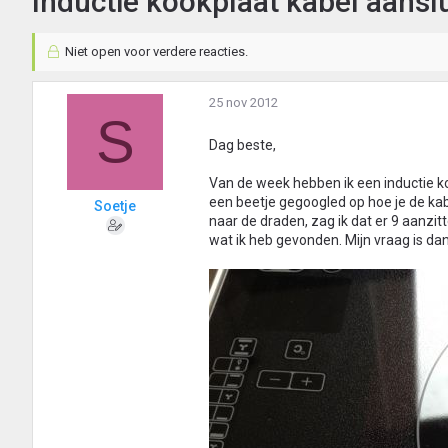
Inductie kookplaat kabel aansl
Niet open voor verdere reacties.
25 nov 2012
S
Dag beste,
Van de week hebben ik een inductie k
een beetje gegoogled op hoe je de kab
Soetje
naar de draden, zag ik dat er 9 aanzitt
wat ik heb gevonden. Mijn vraag is da