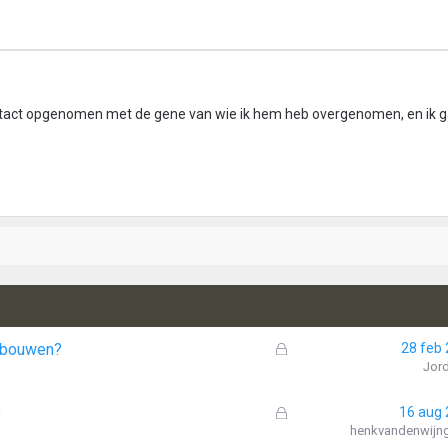
ntact opgenomen met de gene van wie ik hem heb overgenomen, en ik 
G
ombouwen?
28 feb
e
Jor
s
l
G
8
16 aug
o
e
henkvandenwijn
t