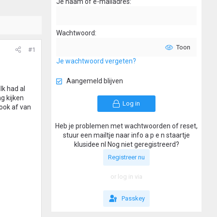
Je naam of e-mailadres
Wachtwoord
Toon
#1
Je wachtwoord vergeten?
Aangemeld blijven
k had al
g kijken
Log in
 ook af van
Heb je problemen met wachtwoorden of reset,
stuur een mailtje naar info a p e n staartje
klusidee nl Nog niet geregistreerd?
Registreer nu
or log in via
Passkey