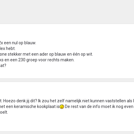
x een nul op blauw.
lex hebt.
ne stekker met een ader op blauw en één op wit.
inks en een 230 groep voor rechts maken.
aat?
. Hoezo denk jij dit? Ik zou het zelf namelijk niet kunnen vaststellen als 
 het een keramische kookplaat is
De rest van de info moet ik nog even 
oelt.