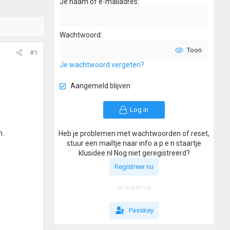
Je naam of e-mailadres
Wachtwoord
Toon
#1
Je wachtwoord vergeten?
Aangemeld blijven
Log in
n.
Heb je problemen met wachtwoorden of reset,
stuur een mailtje naar info a p e n staartje
klusidee nl Nog niet geregistreerd?
Registreer nu
or log in via
Passkey