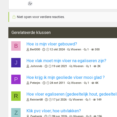
Niet open voor verdere reacties.
Gerelateerde klussen
Hoe is mijn vloer gebouwd?
B
Bert300
12 okt 2024
Vloeren
1
300
Hoe vlak moet mijn vloer na egaliseren zijn?
J
Johnnvb
19 okt 2021
Vloeren
1
2K
Hoe krijg ik mijn geoliede vloer mooi glad ?
P
Peterjm
24 mrt 2011
Vloeren
1
4K
Hoe vloer egaliseren (gedeeltelijk hout, gedeeltel
R
Reinier68
17 jul 2026
Vloeren
1
149
Klik pvc vloer; hoe uitvlakken?
Z
Zeehenk
28 jun 2026
Vloeren
0
196