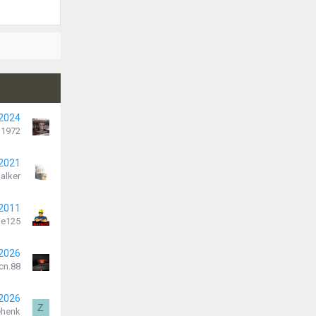
 2024
 1972
 2021
alker
 2011
je125
 2026
cn.88
 2026
Z
ehenk