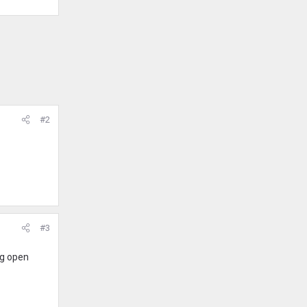
#2
#3
eg open