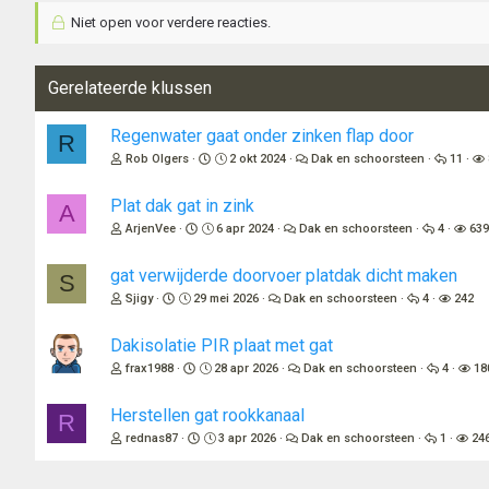
Niet open voor verdere reacties.
Gerelateerde klussen
Regenwater gaat onder zinken flap door
R
Rob Olgers
2 okt 2024
Dak en schoorsteen
11
Plat dak gat in zink
A
ArjenVee
6 apr 2024
Dak en schoorsteen
4
63
gat verwijderde doorvoer platdak dicht maken
S
Sjigy
29 mei 2026
Dak en schoorsteen
4
242
Dakisolatie PIR plaat met gat
frax1988
28 apr 2026
Dak en schoorsteen
4
18
Herstellen gat rookkanaal
R
rednas87
3 apr 2026
Dak en schoorsteen
1
24