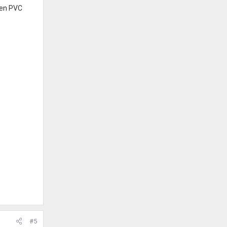
een PVC
#5