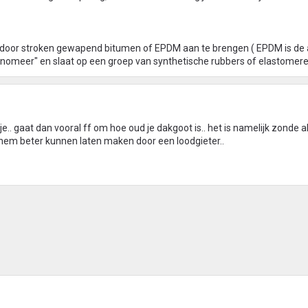
 door stroken gewapend bitumen of EPDM aan te brengen ( EPDM is de 
nomeer" en slaat op een groep van synthetische rubbers of elastomere
e.. gaat dan vooral ff om hoe oud je dakgoot is.. het is namelijk zonde als
e hem beter kunnen laten maken door een loodgieter..