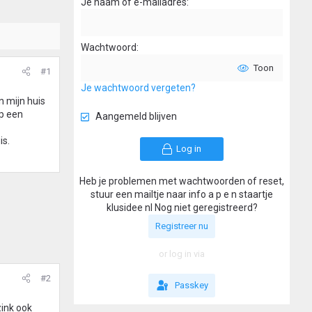
Je naam of e-mailadres
Wachtwoord
Toon
#1
Je wachtwoord vergeten?
n mijn huis
op een
Aangemeld blijven
is.
Log in
Heb je problemen met wachtwoorden of reset,
stuur een mailtje naar info a p e n staartje
klusidee nl Nog niet geregistreerd?
Registreer nu
or log in via
#2
Passkey
zink ook