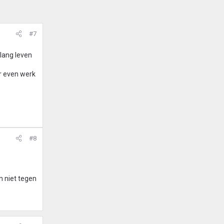
#7
 lang leven
ar even werk
#8
n niet tegen