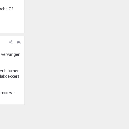
ocht. Of
#6
vc vervangen
der bitumen
 dakdekkers
. mss wel