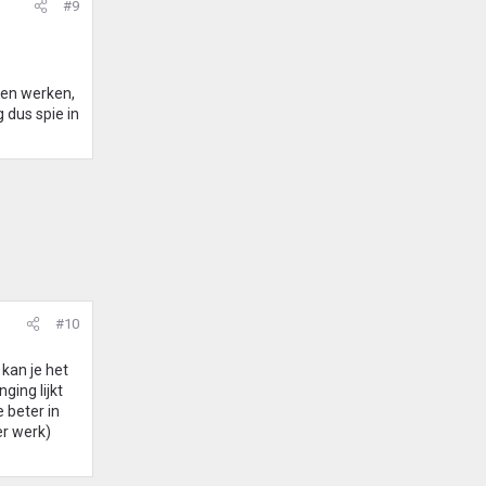
#9
nen werken,
 dus spie in
#10
kan je het
ging lijkt
 beter in
er werk)