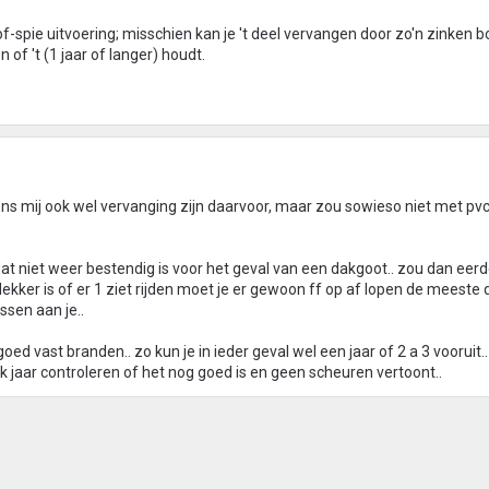
f-spie uitvoering; misschien kan je 't deel vervangen door zo'n zinken b
n of 't (1 jaar of langer) houdt.
ens mij ook wel vervanging zijn daarvoor, maar zou sowieso niet met p
at niet weer bestendig is voor het geval van een dakgoot.. zou dan eer
dekker is of er 1 ziet rijden moet je er gewoon ff op af lopen de meeste
ssen aan je..
ed vast branden.. zo kun je in ieder geval wel een jaar of 2 a 3 vooruit.
lk jaar controleren of het nog goed is en geen scheuren vertoont..