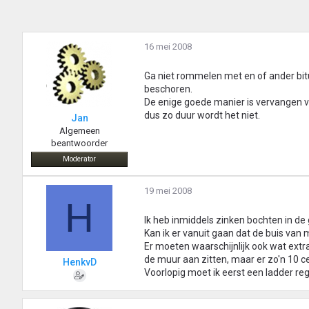
16 mei 2008
Ga niet rommelen met en of ander bitu
beschoren.
De enige goede manier is vervangen va
dus zo duur wordt het niet.
Jan
Algemeen
beantwoorder
Moderator
19 mei 2008
H
Ik heb inmiddels zinken bochten in de 
Kan ik er vanuit gaan dat de buis van m
Er moeten waarschijnlijk ook wat extra
de muur aan zitten, maar er zo'n 10 ce
HenkvD
Voorlopig moet ik eerst een ladder reg