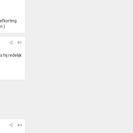
afkorting
n )
#3
 hij redelijk
#4