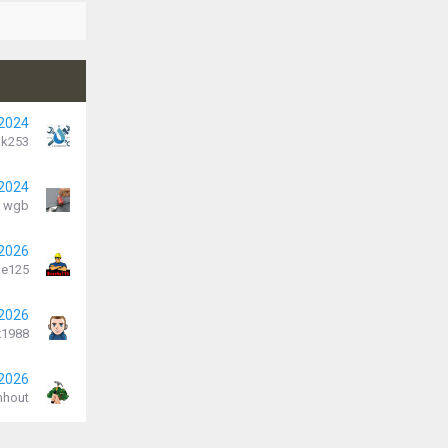
 2024
k253
 2024
wgb
 2026
je125
 2026
x1988
 2026
nhout