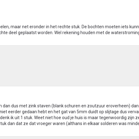
elen, maar net eronder in het rechte stuk. De bochten moeten iets kun
chte deel geplaatst worden. Wel rekening houden met de waterstroming
 en dan dus met zink staven (blank schuren en zoutzuur eroverheen) dan 
 niet eerder gedaan hebt en het gat van 5mm duidt op slijtage dus vervan
denk ik uit 1 stuk. Weet niet hoe oud je huis is maar tegenwoordig zijn ze
 stuk dan dat ze dat vroeger waren (althans in elkaar solderen was mind