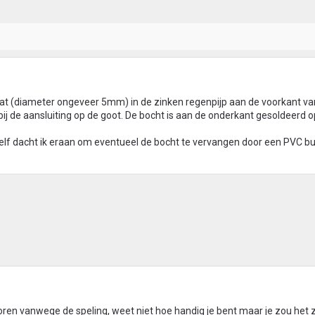
gat (diameter ongeveer 5mm) in de zinken regenpijp aan de voorkant va
akbij de aansluiting op de goot. De bocht is aan de onderkant gesoldeerd 
. Zelf dacht ik eraan om eventueel de bocht te vervangen door een PVC bu
oren vanwege de speling, weet niet hoe handig je bent maar je zou het 