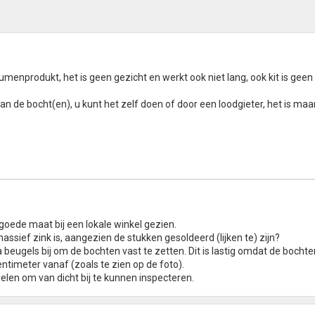
menprodukt, het is geen gezicht en werkt ook niet lang, ook kit is geen
n de bocht(en), u kunt het zelf doen of door een loodgieter, het is ma
goede maat bij een lokale winkel gezien.
assief zink is, aangezien de stukken gesoldeerd (lijken te) zijn?
 beugels bij om de bochten vast te zetten. Dit is lastig omdat de bochte
ntimeter vanaf (zoals te zien op de foto).
elen om van dicht bij te kunnen inspecteren.