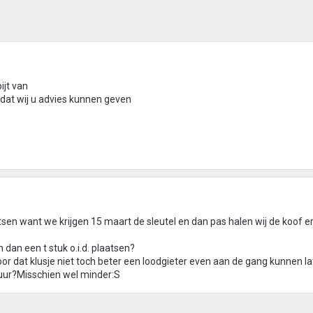
ijt van
odat wij u advies kunnen geven
sen want we krijgen 15 maart de sleutel en dan pas halen wij de koof er
dan een t stuk o.i.d. plaatsen?
oor dat klusje niet toch beter een loodgieter even aan de gang kunnen l
uur?Misschien wel minder:S