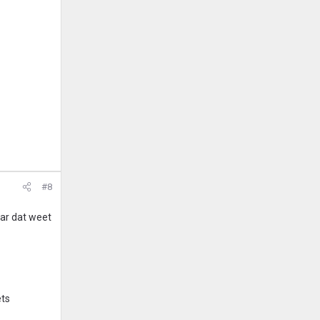
#8
aar dat weet
ets