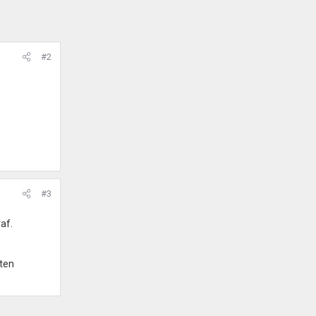
#2
#3
af.
aten