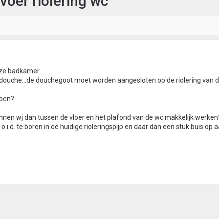
voer riolering wc
ze badkamer....
 douche...de douchegoot moet worden aangesloten op de riolering van d
doen?
unnen wj dan tussen de vloer en het plafond van de wc makkelijk werken
.i.d. te boren in de huidige rioleringspijp en daar dan een stuk buis op a