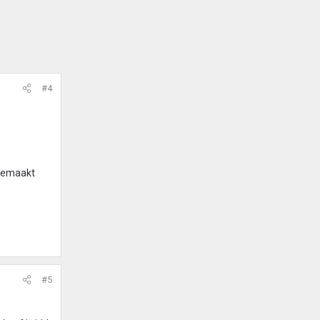
#4
 gemaakt
#5