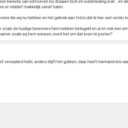
' een kwestie van schroeven los draaien toch en waterleiding eraf....en de
 er relatief makkelijk vanaf halen.
evens die wij nu hebben en het gebrek aan foto's dat ik hier niet verder 
r zoals de huidige bewoners hem hebben betegeld en al en ook een si
dkamer zoals wij hem wensen, loont het om dat even te posten?
f verwijderd hebt, anders blijft het gokken, daar heeft niemand iets aa