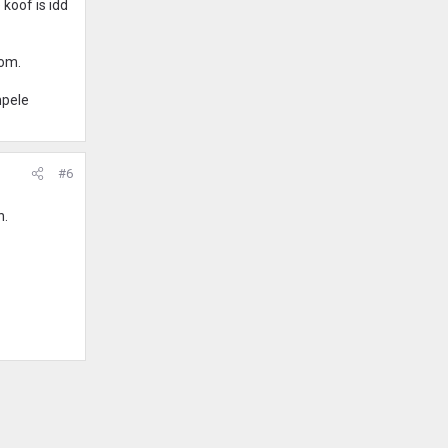
 koof is idd
kom.
mpele
#6
n.