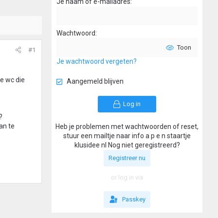
Je naam of e-mailadres
Wachtwoord
Toon
#1
Je wachtwoord vergeten?
e wc die
Aangemeld blijven
Log in
?
an te
Heb je problemen met wachtwoorden of reset,
stuur een mailtje naar info a p e n staartje
klusidee nl Nog niet geregistreerd?
Registreer nu
or log in via
Passkey