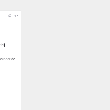
#7
 bij
an naar de