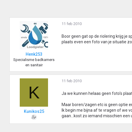
11 feb 2010
Boor geen gat op de riolering krijg je sp
plaats even een foto van je situatie z
Henk253
Specialisme badkamers
en sanitair
11 feb 2010
K
Ja we kunnen helaas geen foto's plaat
Maar boren/zagen etc is geen optie en 
Ik begin me bijna af te vragen of we v
Kunikos25
gaan...kost zo iemand misschien een 