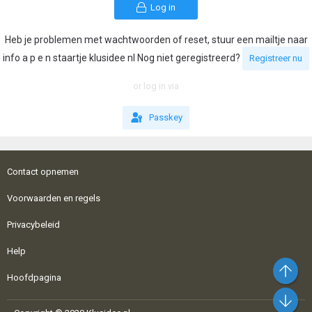
Log in
Heb je problemen met wachtwoorden of reset, stuur een mailtje naar
info a p e n staartje klusidee nl Nog niet geregistreerd?
Registreer nu
or log in via
Passkey
Contact opnemen
Voorwaarden en regels
Privacybeleid
Help
Bo
Hoofdpagina
On