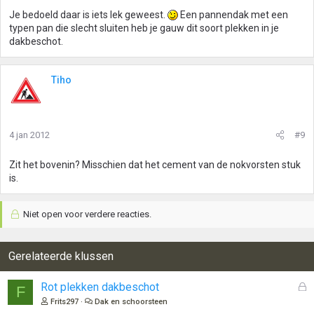
Je bedoeld daar is iets lek geweest.
Een pannendak met een
typen pan die slecht sluiten heb je gauw dit soort plekken in je
dakbeschot.
Tiho
4 jan 2012
#9
Zit het bovenin? Misschien dat het cement van de nokvorsten stuk
is.
Niet open voor verdere reacties.
Gerelateerde klussen
G
Rot plekken dakbeschot
F
e
Frits297
Dak en schoorsteen
s