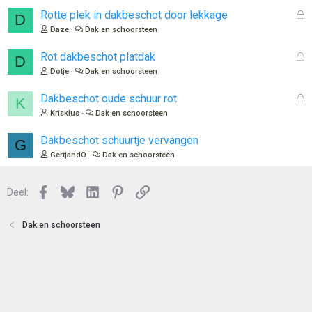
l
G
Rotte plek in dakbeschot door lekkage
D
o
e
Daze
Dak en schoorsteen
t
s
e
l
G
Rot dakbeschot platdak
D
n
o
e
Dotje
Dak en schoorsteen
t
s
e
l
G
Dakbeschot oude schuur rot
K
n
o
e
Krisklus
Dak en schoorsteen
t
s
e
l
Dakbeschot schuurtje vervangen
G
n
o
GertjandO
Dak en schoorsteen
t
e
n
Facebook
Bluesky
LinkedIn
Pinterest
Link
Deel:
Dak en schoorsteen