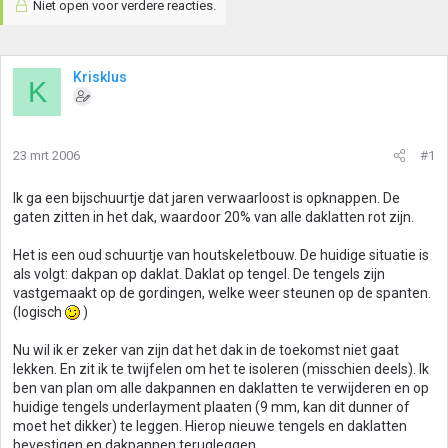
Niet open voor verdere reacties.
Krisklus
K
23 mrt 2006
#1
Ik ga een bijschuurtje dat jaren verwaarloost is opknappen. De
gaten zitten in het dak, waardoor 20% van alle daklatten rot zijn.
Het is een oud schuurtje van houtskeletbouw. De huidige situatie is
als volgt: dakpan op daklat. Daklat op tengel. De tengels zijn
vastgemaakt op de gordingen, welke weer steunen op de spanten.
(logisch
)
Nu wil ik er zeker van zijn dat het dak in de toekomst niet gaat
lekken. En zit ik te twijfelen om het te isoleren (misschien deels). Ik
ben van plan om alle dakpannen en daklatten te verwijderen en op
huidige tengels underlayment plaaten (9 mm, kan dit dunner of
moet het dikker) te leggen. Hierop nieuwe tengels en daklatten
bevestigen en dakpannen terugleggen.