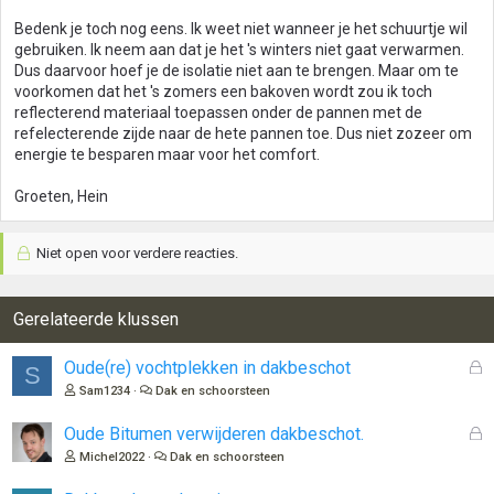
Bedenk je toch nog eens. Ik weet niet wanneer je het schuurtje wil
gebruiken. Ik neem aan dat je het 's winters niet gaat verwarmen.
Dus daarvoor hoef je de isolatie niet aan te brengen. Maar om te
voorkomen dat het 's zomers een bakoven wordt zou ik toch
reflecterend materiaal toepassen onder de pannen met de
refelecterende zijde naar de hete pannen toe. Dus niet zozeer om
energie te besparen maar voor het comfort.
Groeten, Hein
Niet open voor verdere reacties.
Gerelateerde klussen
G
Oude(re) vochtplekken in dakbeschot
S
e
Sam1234
Dak en schoorsteen
s
l
G
Oude Bitumen verwijderen dakbeschot.
o
e
Michel2022
Dak en schoorsteen
t
s
e