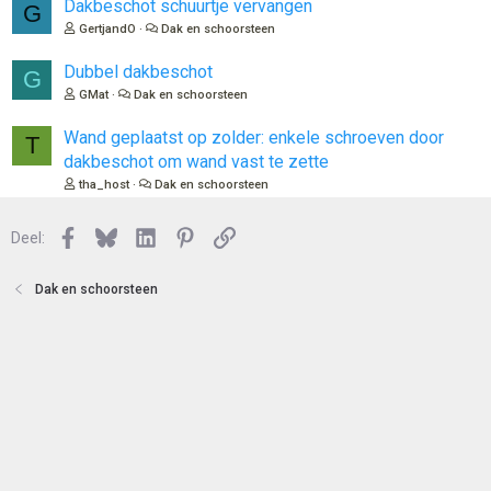
l
Dakbeschot schuurtje vervangen
G
n
o
GertjandO
Dak en schoorsteen
t
e
Dubbel dakbeschot
G
n
GMat
Dak en schoorsteen
Wand geplaatst op zolder: enkele schroeven door
T
dakbeschot om wand vast te zette
tha_host
Dak en schoorsteen
Facebook
Bluesky
LinkedIn
Pinterest
Link
Deel:
Dak en schoorsteen