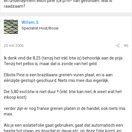
en underlayment ellioti pine 5,8 p/m² van gevonden. Wat is
raadzaam?
Willem.S
Specialist Hout/Bouw
23 mrt 2006
#6
Ik denk vind die 8,25 (tenzij het inkl. btw is) behoorlijk aan de prijs.
Tenzij het pellos is, maar dat is zonde van het geld
Elliotis Pine is een braziliaans grenen-vuren plaat, en is aan
éénzijde gestopt-geschuurd. Niets mis mee dus eigenlijk.
Die 5,80 excl.btw is niet duur !! (inkl. btw kan niet, ik weet wat het
inkoop kost)
verder zijn er nog franse grenen platen in de handel, ook niets mis
mee.
Als je een isolatiefolie gaat gebruiken, gaat dat automatisch een
beetje bol staan, en doordat er dauw etc. op deze folie komt, en