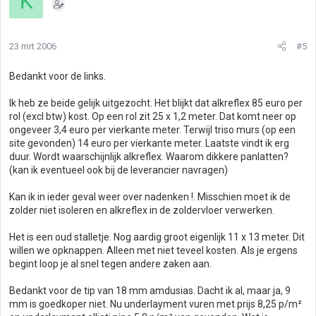
K
23 mrt 2006
#5
Bedankt voor de links.
Ik heb ze beide gelijk uitgezocht. Het blijkt dat alkreflex 85 euro per
rol (excl btw) kost. Op een rol zit 25 x 1,2 meter. Dat komt neer op
ongeveer 3,4 euro per vierkante meter. Terwijl triso murs (op een
site gevonden) 14 euro per vierkante meter. Laatste vindt ik erg
duur. Wordt waarschijnlijk alkreflex. Waarom dikkere panlatten?
(kan ik eventueel ook bij de leverancier navragen)
Kan ik in ieder geval weer over nadenken !. Misschien moet ik de
zolder niet isoleren en alkreflex in de zoldervloer verwerken.
Het is een oud stalletje. Nog aardig groot eigenlijk 11 x 13 meter. Dit
willen we opknappen. Alleen met niet teveel kosten. Als je ergens
begint loop je al snel tegen andere zaken aan.
Bedankt voor de tip van 18 mm amdusias. Dacht ik al, maar ja, 9
mm is goedkoper niet. Nu underlayment vuren met prijs 8,25 p/m²