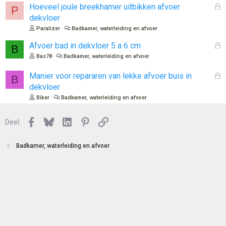
e
l
G
Hoeveel joule breekhamer uitbikken afvoer
P
n
o
e
dekvloer
t
s
Paralizer
Badkamer, waterleiding en afvoer
e
l
n
o
G
Afvoer bad in dekvloer 5 a 6 cm
B
t
e
Bas78
Badkamer, waterleiding en afvoer
e
s
n
l
G
Manier voor repararen van lekke afvoer buis in
B
o
e
dekvloer
t
s
Biker
Badkamer, waterleiding en afvoer
e
l
n
o
Facebook
Bluesky
LinkedIn
Pinterest
Link
Deel:
t
e
n
Badkamer, waterleiding en afvoer