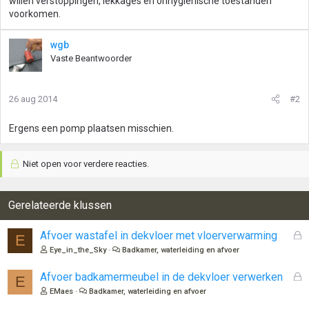
willen verstoppingen, lekkages en onhygiënische toestanden
voorkomen.
wgb
Vaste Beantwoorder
26 aug 2014
#2
Ergens een pomp plaatsen misschien.
Niet open voor verdere reacties.
Gerelateerde klussen
G
Afvoer wastafel in dekvloer met vloerverwarming
E
e
Eye_in_the_Sky
Badkamer, waterleiding en afvoer
s
l
G
Afvoer badkamermeubel in de dekvloer verwerken
E
o
e
EMaes
Badkamer, waterleiding en afvoer
t
s