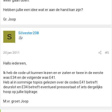
weer gaan doen.
Hebben jullie een idee wat er aan de hand kan zijn?
Gr. Joop
Silvester208
S
20 jan 2011
#5
Hallo iedereen,
Ik heb de code uit kunnen lezen en er zaten er twee in de eerste
was E34 en de volgende was E41.
Heb al in sommige topics gelezen over de codes E41 betreft
deurslot en E34 betreft eventueel pressostaat of iets dergelijks
hoop op jullie bijdrage.
M.vr. groet Joop