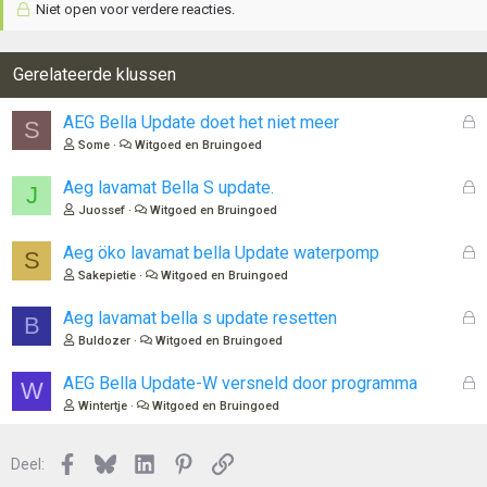
Niet open voor verdere reacties.
Gerelateerde klussen
G
AEG Bella Update doet het niet meer
S
e
Some
Witgoed en Bruingoed
s
l
G
Aeg lavamat Bella S update.
J
o
e
Juossef
Witgoed en Bruingoed
t
s
e
l
G
Aeg öko lavamat bella Update waterpomp
S
n
o
e
Sakepietie
Witgoed en Bruingoed
t
s
e
l
G
Aeg lavamat bella s update resetten
B
n
o
e
Buldozer
Witgoed en Bruingoed
t
s
e
l
G
AEG Bella Update-W versneld door programma
W
n
o
e
Wintertje
Witgoed en Bruingoed
t
s
e
l
n
Facebook
Bluesky
LinkedIn
Pinterest
Link
o
Deel:
t