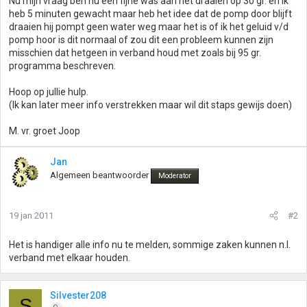
Nu mijn vraag ben nu een fijne was aan het draaien op 30 gr. en ik
heb 5 minuten gewacht maar heb het idee dat de pomp door blijft
draaien hij pompt geen water weg maar het is of ik het geluid v/d
pomp hoor is dit normaal of zou dit een probleem kunnen zijn
misschien dat hetgeen in verband houd met zoals bij 95 gr.
programma beschreven.
Hoop op jullie hulp.
(Ik kan later meer info verstrekken maar wil dit staps gewijs doen)
M. vr. groet Joop
Jan
Algemeen beantwoorder
Moderator
19 jan 2011
#2
Het is handiger alle info nu te melden, sommige zaken kunnen n.l.
verband met elkaar houden.
Silvester208
S