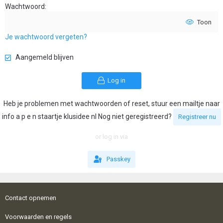
Wachtwoord
Toon
Je wachtwoord vergeten?
Aangemeld blijven
Log in
Heb je problemen met wachtwoorden of reset, stuur een mailtje naar
info a p e n staartje klusidee nl Nog niet geregistreerd?
Registreer nu
or log in via
Passkey
Contact opnemen
Voorwaarden en regels