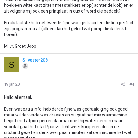
hoek een witte kast zitten met stekkers er op( achter de klok) en er
zit volgens mij ook een printplaat in dus of word die bedoelt?
En als laatste heb net tweede fijne was gedraaid en die liep perfect
zijn programma af (alleen dan het geluid v/d pomp die ik denk te
horen).
M. vr. Groet Joop
Silvester208
S
19 jan 2011
#4
Hallo allemaal,
Even wat extra info, heb derde fijne was gedraaid ging ook goed
maar wil de vierde was draaien en nu gaat het mis wasmachine
begint met afpompen en daarna moet hij water nemen maar
voordat gaat het start/pauze licht weer knipperen dus in de
uitstand gezet en denk over paar minuten zal de machine het wel