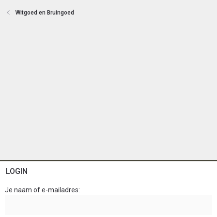
e
Witgoed en Bruingoed
n
LOGIN
Je naam of e-mailadres