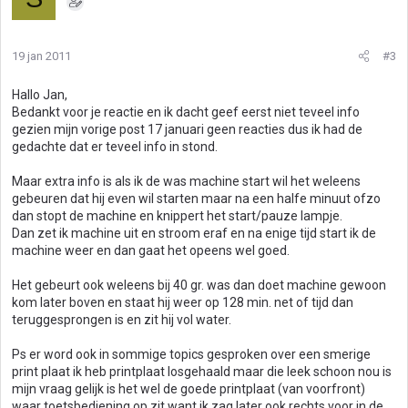
19 jan 2011
#3
Hallo Jan,
Bedankt voor je reactie en ik dacht geef eerst niet teveel info
gezien mijn vorige post 17 januari geen reacties dus ik had de
gedachte dat er teveel info in stond.
Maar extra info is als ik de was machine start wil het weleens
gebeuren dat hij even wil starten maar na een halfe minuut ofzo
dan stopt de machine en knippert het start/pauze lampje.
Dan zet ik machine uit en stroom eraf en na enige tijd start ik de
machine weer en dan gaat het opeens wel goed.
Het gebeurt ook weleens bij 40 gr. was dan doet machine gewoon
kom later boven en staat hij weer op 128 min. net of tijd dan
teruggesprongen is en zit hij vol water.
Ps er word ook in sommige topics gesproken over een smerige
print plaat ik heb printplaat losgehaald maar die leek schoon nou is
mijn vraag gelijk is het wel de goede printplaat (van voorfront)
waar toetsbediening op zit want ik zag later ook rechts voor in de